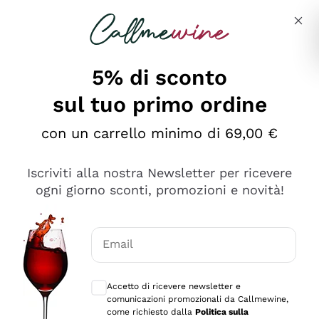
Salta al contenuto principale
Descrivi cosa stai cercando
5% di sconto
sul tuo primo ordine
Ottimo
con un carrello minimo di 69,00 €
4,5
/5
2.567
Iscriviti alla nostra Newsletter per ricevere
recensioni
ogni giorno sconti, promozioni e novità!
Le nostre recensioni a 4 e 5 stelle.
Clicca qui per leggerle tutte >
Email
Precedente
Successivo
Consensi opzionali per ricevere comunica
Accetto di ricevere newsletter e
Oggi
comunicazioni promozionali da Callmewine,
Ottimo servizio!
come richiesto dalla
Politica sulla