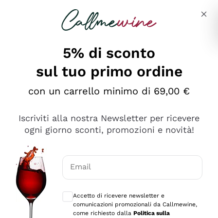
Salta al contenuto principale
Descrivi cosa stai cercando
5% di sconto
sul tuo primo ordine
Ottimo
con un carrello minimo di 69,00 €
4,5
/5
2.566
Iscriviti alla nostra Newsletter per ricevere
recensioni
ogni giorno sconti, promozioni e novità!
Le nostre recensioni a 4 e 5 stelle.
Clicca qui per leggerle tutte >
Email
Precedente
Successivo
Consensi opzionali per ricevere comunica
Accetto di ricevere newsletter e
Ieri
comunicazioni promozionali da Callmewine,
Ordine tutto ok, niente da dire a riguardo. Il sito in se
come richiesto dalla
Politica sulla