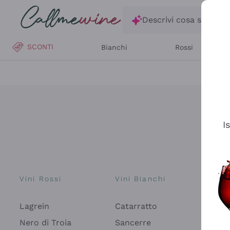
Salta al contenuto principale
Descrivi cosa stai ce
SCONTI
Bianchi
Rossi
I
Vini Rossi
Vini Bianchi
Spu
Lagrein
Catarratto
Pros
Fon
Nero di Troia
Sancerre