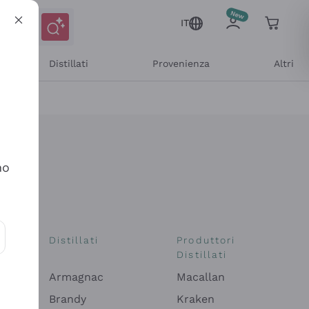
IT
Distillati
Provenienza
Altri
no
i
Distillati
Produttori
Distillati
ioni e offerte personalizzate
Armagnac
Macallan
Brandy
Kraken