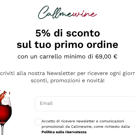
rcando
Champagne
Spumanti
Tutti i Vini
5% di sconto
sul tuo primo ordine
con un carrello minimo di 69,00 €
scriviti alla nostra Newsletter per ricevere ogni gior
Esplora il catalogo
sconti, promozioni e novità!
Email
manti
Filosofie
Produttori Vin
Consensi opzionali per ricevere comunicaz
ecco Col
Vini del Vignaiolo
Sedilesu
Accetto di ricevere newsletter e comunicazioni
promozionali da Callmewine, come richiesto dalla
do
Orange Wine
Bastianich
Politica sulla riservatezza