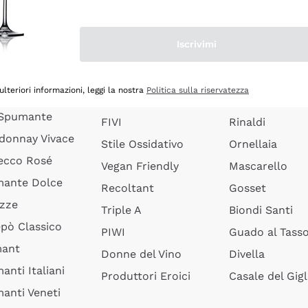
quette Limoux
Senza Solfiti
Ceretto
anti Pinot
Vini Biologici
Masseto
Iscrivimi
anti Ribolla
Vini Biodinamici
Agrapart
ciacorta Saten
Vini in Anfora
Quintarelli
ulteriori informazioni, leggi la nostra
Politica sulla riservatezza
rusco Vivace
Lieviti Indigeni
Jacquesson
 Spumante
FIVI
Rinaldi
donnay Vivace
Stile Ossidativo
Ornellaia
ecco Rosé
Vegan Friendly
Mascarello
ante Dolce
Recoltant
Gosset
izze
Triple A
Biondi Santi
epò Classico
PIWI
Guado al Tass
mant
Donne del Vino
Divella
anti Italiani
Produttori Eroici
Casale del Gigl
anti Veneti