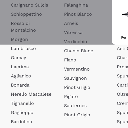
Blan
Carignano Sulcis
Falanghina
Spum
Schioppettino
Pinot Bianco
Spum
Rosso di
Arneis
Montalcino
Fran
Vitovska
Per 
Morgon
Lamb
Verdicchio
Lambrusco
Asti
Chenin Blanc
Gamay
Char
Fiano
Lacrima
Pros
Vermentino
Aglianico
Spum
Sauvignon
Bonarda
Cart
Pinot Grigio
Nerello Mascalese
Oltr
Pigato
Tignanello
Cre
Sauternes
Gaglioppo
Spum
Pinot Grigio
Bardolino
Spum