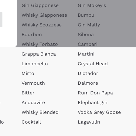
Gin Giapponese
Gin Mokey's
Whisky Giapponese
Bumbu
Whisky Scozzese
Gin Malfy
Bourbon
Sibona
Whisky Torbato
Campari
Grappa Bianca
Martini
Limoncello
Crystal Head
Mirto
Dictador
Vermouth
Dalmore
Bitter
Rum Don Papa
o
Acquavite
Elephant gin
Whisky Blended
Vodka Grey Goose
io
Cocktail
Lagavulin