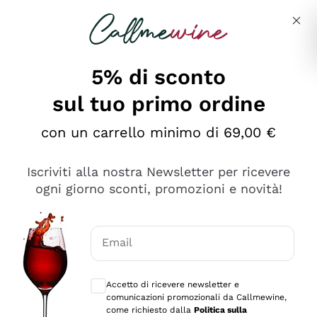
Salta al contenuto principale
Descrivi cosa stai cercando
5% di sconto
sul tuo primo ordine
Ottimo
con un carrello minimo di 69,00 €
4,5
/5
2.559
Iscriviti alla nostra Newsletter per ricevere
recensioni
ogni giorno sconti, promozioni e novità!
Le nostre recensioni a 4 e 5 stelle.
Clicca qui per leggerle tutte >
Email
Precedente
Successivo
Consensi opzionali per ricevere comunica
Accetto di ricevere newsletter e
Oggi
comunicazioni promozionali da Callmewine,
Il catalogo offre moltissime possibilità di scelta tra tanti
come richiesto dalla
Politica sulla