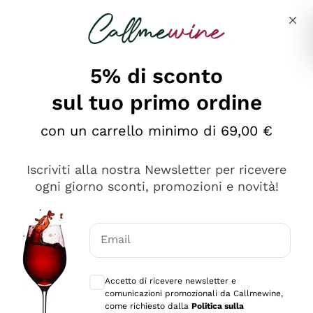
Salta al contenuto principale
Descrivi cosa stai cercando
5% di sconto
sul tuo primo ordine
Ottimo
con un carrello minimo di 69,00 €
4,5
/5
2.559
Iscriviti alla nostra Newsletter per ricevere
recensioni
ogni giorno sconti, promozioni e novità!
Le nostre recensioni a 4 e 5 stelle.
Clicca qui per leggerle tutte >
Email
Precedente
Successivo
Consensi opzionali per ricevere comunica
Accetto di ricevere newsletter e
Oggi
comunicazioni promozionali da Callmewine,
Il catalogo offre moltissime possibilità di scelta tra tanti
come richiesto dalla
Politica sulla