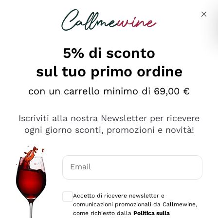
Salta al contenuto principale
Descrivi cosa stai cercando
5% di sconto
sul tuo primo ordine
Ottimo
con un carrello minimo di 69,00 €
4,5
/5
2.566
Iscriviti alla nostra Newsletter per ricevere
recensioni
ogni giorno sconti, promozioni e novità!
Le nostre recensioni a 4 e 5 stelle.
Clicca qui per leggerle tutte >
Email
Precedente
Successivo
Consensi opzionali per ricevere comunica
Accetto di ricevere newsletter e
Ieri
comunicazioni promozionali da Callmewine,
Ordine tutto ok, niente da dire a riguardo. Il sito in se
come richiesto dalla
Politica sulla