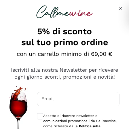
Salta al contenuto principale
Descrivi cosa stai cercando
5% di sconto
sul tuo primo ordine
Ottimo
con un carrello minimo di 69,00 €
4,5
/5
2.566
Iscriviti alla nostra Newsletter per ricevere
recensioni
ogni giorno sconti, promozioni e novità!
Le nostre recensioni a 4 e 5 stelle.
Clicca qui per leggerle tutte >
Email
Precedente
Successivo
Consensi opzionali per ricevere comunica
Accetto di ricevere newsletter e
Oggi
comunicazioni promozionali da Callmewine,
Ordine tutto ok, niente da dire a riguardo. Il sito in se
come richiesto dalla
Politica sulla