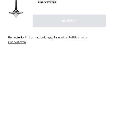
velocissima
riservatezza
Acquirente verificato
Iscrivimi
Ieri
Perfetti e attenti al cliente
Per ulteriori informazioni, leggi la nostra
Politica sulla
riservatezza
Acquirente verificato
2 Giorni Fa
Semplice nell'uso, puntuali e veloci.
Acquirente verificato
2 Giorni Fa
Ottima come sempre!