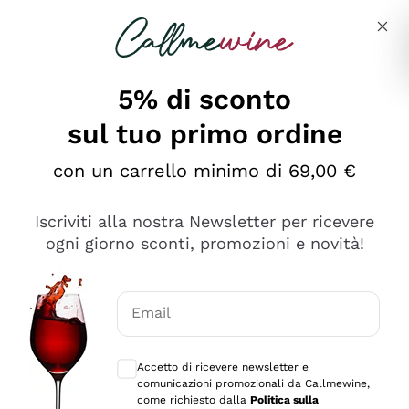
Salta al contenuto principale
Descrivi cosa stai cercando
5% di sconto
sul tuo primo ordine
Ottimo
con un carrello minimo di 69,00 €
4,5
/5
2.552
Iscriviti alla nostra Newsletter per ricevere
recensioni
ogni giorno sconti, promozioni e novità!
Le nostre recensioni a 4 e 5 stelle.
Clicca qui per leggerle tutte >
Email
Precedente
Successivo
Consensi opzionali per ricevere comunica
Accetto di ricevere newsletter e
Oggi
comunicazioni promozionali da Callmewine,
Ottima facilità di acquisto sul sito e consegna
come richiesto dalla
Politica sulla