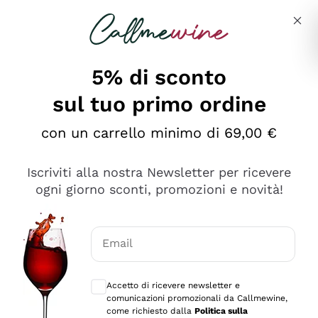
Salta al contenuto principale
Descrivi cosa stai cercando
5% di sconto
sul tuo primo ordine
Ottimo
con un carrello minimo di 69,00 €
4,5
/5
2.552
Iscriviti alla nostra Newsletter per ricevere
recensioni
ogni giorno sconti, promozioni e novità!
Le nostre recensioni a 4 e 5 stelle.
Clicca qui per leggerle tutte >
Email
Precedente
Successivo
Consensi opzionali per ricevere comunica
Accetto di ricevere newsletter e
Oggi
comunicazioni promozionali da Callmewine,
Ottima facilità di acquisto sul sito e consegna
come richiesto dalla
Politica sulla