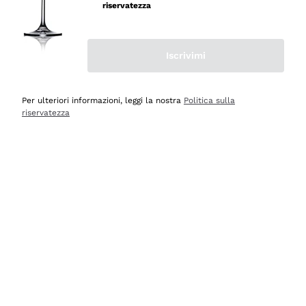
velocissima
riservatezza
Acquirente verificato
Iscrivimi
Ieri
Perfetti e attenti al cliente
Per ulteriori informazioni, leggi la nostra
Politica sulla
riservatezza
Acquirente verificato
2 Giorni Fa
Semplice nell'uso, puntuali e veloci.
Acquirente verificato
2 Giorni Fa
Ottima come sempre!