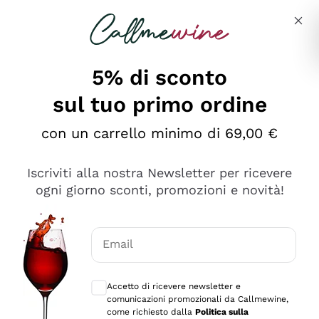
Salta al contenuto principale
Descrivi cosa stai cercando
5% di sconto
sul tuo primo ordine
Ottimo
con un carrello minimo di 69,00 €
4,5
/5
2.566
Iscriviti alla nostra Newsletter per ricevere
recensioni
ogni giorno sconti, promozioni e novità!
Le nostre recensioni a 4 e 5 stelle.
Clicca qui per leggerle tutte >
Email
Precedente
Successivo
Consensi opzionali per ricevere comunica
Accetto di ricevere newsletter e
Oggi
comunicazioni promozionali da Callmewine,
Ordine tutto ok, niente da dire a riguardo. Il sito in se
come richiesto dalla
Politica sulla