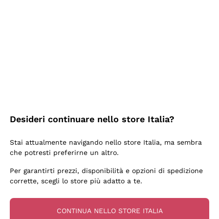
2 Giorni Fa
Ottima facilità di acquisto sul sito e consegna
velocissima
Acquirente verificato
2 Giorni Fa
Perfetti e attenti al cliente
Desideri continuare nello store Italia?
Acquirente verificato
Stai attualmente navigando nello store Italia, ma sembra
che potresti preferirne un altro.
3 Giorni Fa
Per garantirti prezzi, disponibilità e opzioni di spedizione
Semplice nell'uso, puntuali e veloci.
corrette, scegli lo store più adatto a te.
Acquirente verificato
CONTINUA NELLO STORE ITALIA