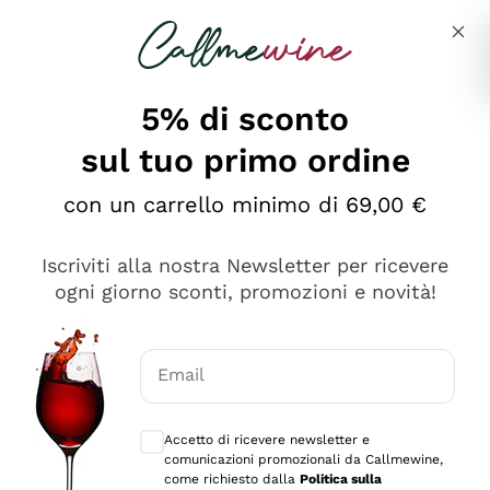
Salta al contenuto principale
Descrivi cosa stai cercando
5% di sconto
sul tuo primo ordine
Ottimo
con un carrello minimo di 69,00 €
4,5
/5
2.559
Iscriviti alla nostra Newsletter per ricevere
recensioni
ogni giorno sconti, promozioni e novità!
Le nostre recensioni a 4 e 5 stelle.
Clicca qui per leggerle tutte >
Email
Precedente
Successivo
Consensi opzionali per ricevere comunica
Accetto di ricevere newsletter e
Oggi
comunicazioni promozionali da Callmewine,
Il catalogo offre moltissime possibilità di scelta tra tanti
come richiesto dalla
Politica sulla