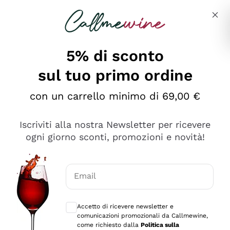
Salta al contenuto principale
Descrivi cosa stai cercando
5% di sconto
sul tuo primo ordine
Ottimo
con un carrello minimo di 69,00 €
4,5
/5
2.566
Iscriviti alla nostra Newsletter per ricevere
recensioni
ogni giorno sconti, promozioni e novità!
Le nostre recensioni a 4 e 5 stelle.
Clicca qui per leggerle tutte >
Email
Precedente
Successivo
Consensi opzionali per ricevere comunica
Accetto di ricevere newsletter e
Oggi
comunicazioni promozionali da Callmewine,
Ordine tutto ok, niente da dire a riguardo. Il sito in se
come richiesto dalla
Politica sulla