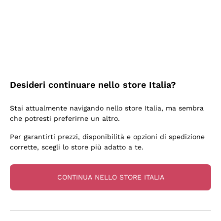
3 Giorni Fa
Sempre una garanzia.
Acquirente verificato
Desideri continuare nello store Italia?
6 Giorni Fa
Stai attualmente navigando nello store Italia, ma sembra
Tutto bene. spedizione rapida, package resistente
che potresti preferirne un altro.
Acquirente verificato
Per garantirti prezzi, disponibilità e opzioni di spedizione
corrette, scegli lo store più adatto a te.
6 Giorni Fa
una bellissima scoperta
CONTINUA NELLO STORE ITALIA
Acquirente verificato