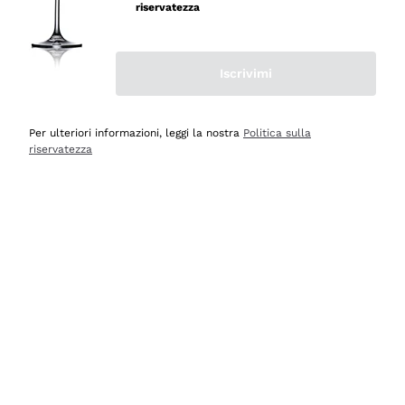
velocissima
riservatezza
Acquirente verificato
Iscrivimi
Ieri
Perfetti e attenti al cliente
Per ulteriori informazioni, leggi la nostra
Politica sulla
riservatezza
Acquirente verificato
Ieri
Semplice nell'uso, puntuali e veloci.
Acquirente verificato
Ieri
Ottima come sempre!