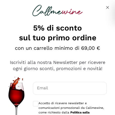
Salta al contenuto principale
Descrivi cosa stai cercando
5% di sconto
sul tuo primo ordine
Ottimo
con un carrello minimo di 69,00 €
4,5
/5
2.552
Iscriviti alla nostra Newsletter per ricevere
recensioni
ogni giorno sconti, promozioni e novità!
Le nostre recensioni a 4 e 5 stelle.
Clicca qui per leggerle tutte >
Email
Precedente
Successivo
Consensi opzionali per ricevere comunica
Accetto di ricevere newsletter e
Oggi
comunicazioni promozionali da Callmewine,
Ottima facilità di acquisto sul sito e consegna
come richiesto dalla
Politica sulla