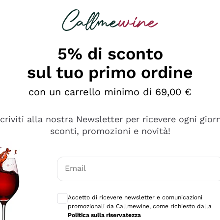
rcando
Champagne
Spumanti
Tutti i Vini
5% di sconto
sul tuo primo ordine
con un carrello minimo di 69,00 €
scriviti alla nostra Newsletter per ricevere ogni gior
sconti, promozioni e novità!
Email
Consensi opzionali per ricevere comunicaz
Accetto di ricevere newsletter e comunicazioni
promozionali da Callmewine, come richiesto dalla
tanti prodotti diversi e con un ampio range di prezzo. Le 
Politica sulla riservatezza