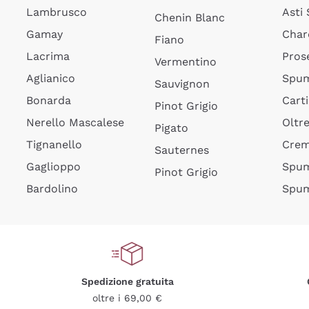
Lambrusco
Asti
Chenin Blanc
Gamay
Char
Fiano
Lacrima
Pros
Vermentino
Aglianico
Spum
Sauvignon
Bonarda
Cart
Pinot Grigio
Nerello Mascalese
Oltr
Pigato
Tignanello
Cre
Sauternes
Gaglioppo
Spum
Pinot Grigio
Bardolino
Spum
Spedizione gratuita
oltre i 69,00 €