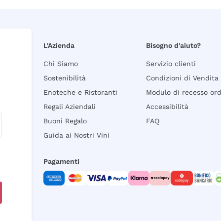
L'Azienda
Bisogno d'aiuto?
Chi Siamo
Servizio clienti
Sostenibilità
Condizioni di Vendita
Enoteche e Ristoranti
Modulo di recesso or
Regali Aziendali
Accessibilità
Buoni Regalo
FAQ
Guida ai Nostri Vini
Pagamenti