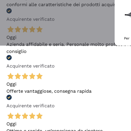
conformi alle caratteristiche dei prodotti acquistati
Acquirente verificato
Oggi
Per 
Azienda affidabile e seria. Personale molto profession
consiglio
Acquirente verificato
Oggi
Offerte vantaggiose, consegna rapida
Acquirente verificato
Oggi
Ottimo e rapido, un’esperienza da ripetere