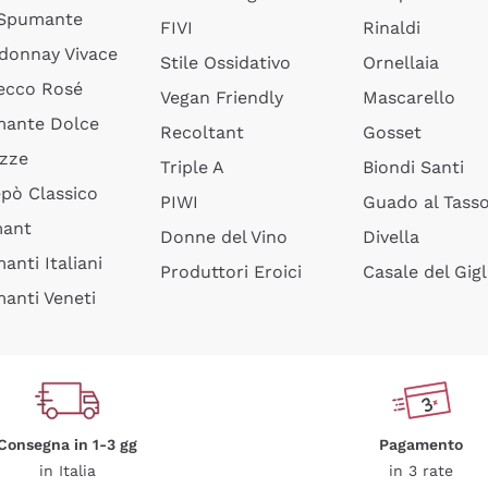
 Spumante
FIVI
Rinaldi
donnay Vivace
Stile Ossidativo
Ornellaia
ecco Rosé
Vegan Friendly
Mascarello
ante Dolce
Recoltant
Gosset
izze
Triple A
Biondi Santi
epò Classico
PIWI
Guado al Tass
mant
Donne del Vino
Divella
anti Italiani
Produttori Eroici
Casale del Gigl
anti Veneti
Consegna in 1-3 gg
Pagamento
in Italia
in 3 rate