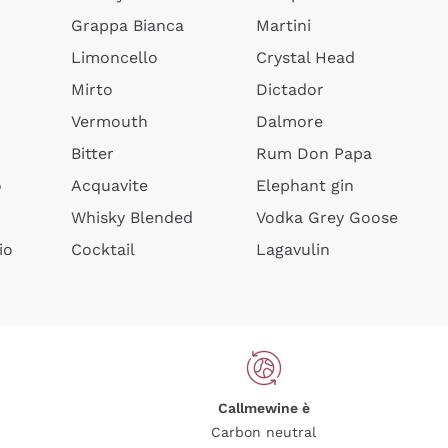
Grappa Bianca
Martini
Limoncello
Crystal Head
Mirto
Dictador
Vermouth
Dalmore
Bitter
Rum Don Papa
o
Acquavite
Elephant gin
Whisky Blended
Vodka Grey Goose
io
Cocktail
Lagavulin
Callmewine è
Carbon neutral