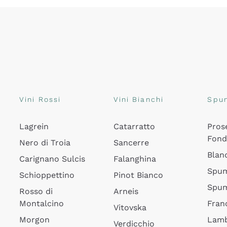
Vini Rossi
Vini Bianchi
Spu
Lagrein
Catarratto
Pros
Fon
Nero di Troia
Sancerre
Blan
Carignano Sulcis
Falanghina
Spum
Schioppettino
Pinot Bianco
Spum
Rosso di
Arneis
Montalcino
Fran
Vitovska
Morgon
Lamb
Verdicchio