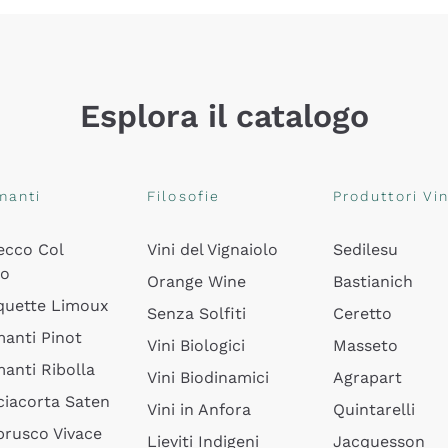
Esplora il catalogo
manti
Filosofie
Produttori Vin
ecco Col
Vini del Vignaiolo
Sedilesu
do
Orange Wine
Bastianich
quette Limoux
Senza Solfiti
Ceretto
anti Pinot
Vini Biologici
Masseto
anti Ribolla
Vini Biodinamici
Agrapart
ciacorta Saten
Vini in Anfora
Quintarelli
rusco Vivace
Lieviti Indigeni
Jacquesson