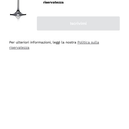
professionalità
riservatezza
Acquirente verificato
Iscrivimi
Oggi
Seri affidabili
Per ulteriori informazioni, leggi la nostra
Politica sulla
riservatezza
Acquirente verificato
Ieri
Il catalogo offre moltissime possibilità di scelta tra tanti
prodotti diversi e con un ampio range di prezzo. Le
indicazioni dei consulenti sono estremamente chiare e
conformi alle caratteristiche dei prodotti acquistati
Acquirente verificato