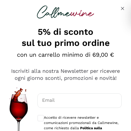
Salta al contenuto principale
Descrivi cosa stai cercando
5% di sconto
sul tuo primo ordine
Ottimo
con un carrello minimo di 69,00 €
4,5
/5
2.561
Iscriviti alla nostra Newsletter per ricevere
recensioni
ogni giorno sconti, promozioni e novità!
Le nostre recensioni a 4 e 5 stelle.
Clicca qui per leggerle tutte >
Email
Precedente
Successivo
Consensi opzionali per ricevere comunica
Accetto di ricevere newsletter e
Oggi
comunicazioni promozionali da Callmewine,
Acquisto semplice nelle modalità, gestito con rapidità e
come richiesto dalla
Politica sulla