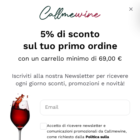
Salta al contenuto principale
Descrivi cosa stai cercando
5% di sconto
sul tuo primo ordine
Ottimo
con un carrello minimo di 69,00 €
4,5
/5
2.566
Iscriviti alla nostra Newsletter per ricevere
recensioni
ogni giorno sconti, promozioni e novità!
Le nostre recensioni a 4 e 5 stelle.
Clicca qui per leggerle tutte >
Email
Precedente
Successivo
Consensi opzionali per ricevere comunica
Accetto di ricevere newsletter e
Oggi
comunicazioni promozionali da Callmewine,
Ordine tutto ok, niente da dire a riguardo. Il sito in se
come richiesto dalla
Politica sulla