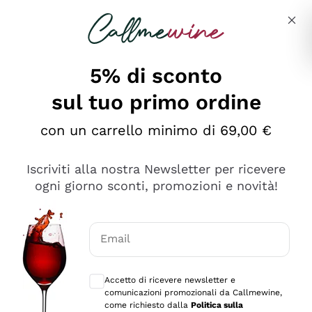
Salta al contenuto principale
Descrivi cosa stai cercando
5% di sconto
sul tuo primo ordine
Ottimo
con un carrello minimo di 69,00 €
4,5
/5
2.566
Iscriviti alla nostra Newsletter per ricevere
recensioni
ogni giorno sconti, promozioni e novità!
Le nostre recensioni a 4 e 5 stelle.
Clicca qui per leggerle tutte >
Email
Precedente
Successivo
Consensi opzionali per ricevere comunica
Accetto di ricevere newsletter e
Oggi
comunicazioni promozionali da Callmewine,
Ordine tutto ok, niente da dire a riguardo. Il sito in se
come richiesto dalla
Politica sulla