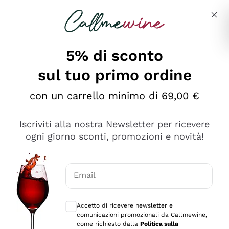
Salta al contenuto principale
Descrivi cosa stai cercando
5% di sconto
sul tuo primo ordine
Ottimo
con un carrello minimo di 69,00 €
4,5
/5
2.559
Iscriviti alla nostra Newsletter per ricevere
recensioni
ogni giorno sconti, promozioni e novità!
Le nostre recensioni a 4 e 5 stelle.
Clicca qui per leggerle tutte >
Email
Precedente
Successivo
Consensi opzionali per ricevere comunica
Accetto di ricevere newsletter e
Oggi
comunicazioni promozionali da Callmewine,
Il catalogo offre moltissime possibilità di scelta tra tanti
come richiesto dalla
Politica sulla