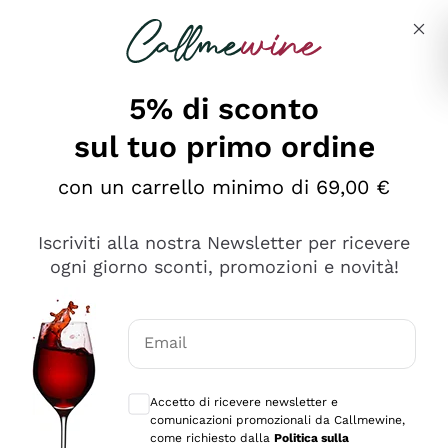
Salta al contenuto principale
Descrivi cosa stai cercando
5% di sconto
sul tuo primo ordine
Ottimo
con un carrello minimo di 69,00 €
4,5
/5
2.566
Iscriviti alla nostra Newsletter per ricevere
recensioni
ogni giorno sconti, promozioni e novità!
Le nostre recensioni a 4 e 5 stelle.
Clicca qui per leggerle tutte >
Email
Precedente
Successivo
Consensi opzionali per ricevere comunica
Accetto di ricevere newsletter e
2 Giorni Fa
comunicazioni promozionali da Callmewine,
Ordine tutto ok, niente da dire a riguardo. Il sito in se
come richiesto dalla
Politica sulla