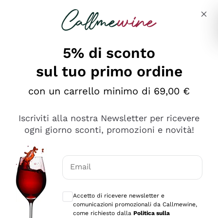
Salta al contenuto principale
Descrivi cosa stai cercando
5% di sconto
sul tuo primo ordine
Ottimo
con un carrello minimo di 69,00 €
4,5
/5
2.551
Iscriviti alla nostra Newsletter per ricevere
recensioni
ogni giorno sconti, promozioni e novità!
Le nostre recensioni a 4 e 5 stelle.
Clicca qui per leggerle tutte >
Email
Precedente
Successivo
Consensi opzionali per ricevere comunica
Accetto di ricevere newsletter e
Oggi
comunicazioni promozionali da Callmewine,
Perfetti e attenti al cliente
come richiesto dalla
Politica sulla