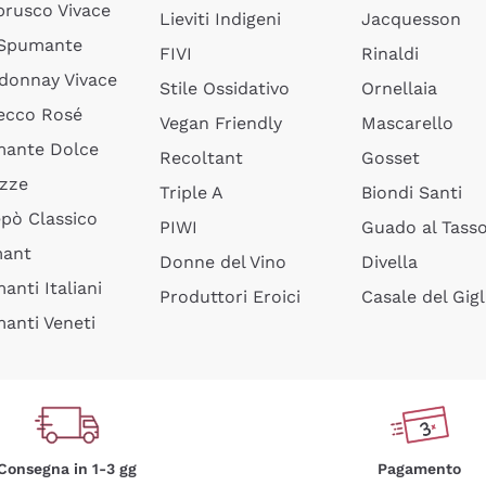
rusco Vivace
Lieviti Indigeni
Jacquesson
 Spumante
FIVI
Rinaldi
donnay Vivace
Stile Ossidativo
Ornellaia
ecco Rosé
Vegan Friendly
Mascarello
ante Dolce
Recoltant
Gosset
izze
Triple A
Biondi Santi
epò Classico
PIWI
Guado al Tass
mant
Donne del Vino
Divella
anti Italiani
Produttori Eroici
Casale del Gigl
anti Veneti
Consegna in 1-3 gg
Pagamento