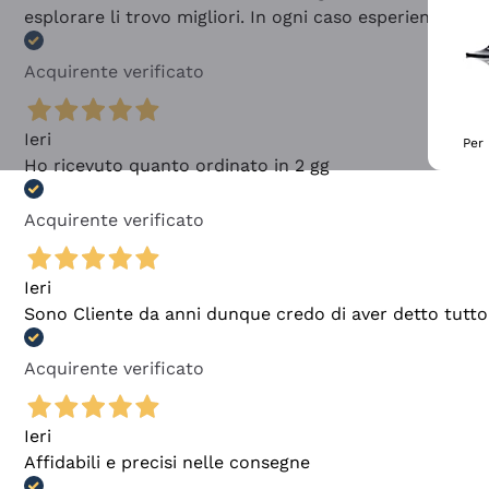
esplorare li trovo migliori. In ogni caso esperienza buo
Acquirente verificato
Ieri
Per 
Ho ricevuto quanto ordinato in 2 gg
Acquirente verificato
Ieri
Sono Cliente da anni dunque credo di aver detto tutto
Acquirente verificato
Ieri
Affidabili e precisi nelle consegne