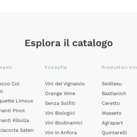
Esplora il catalogo
manti
Filosofie
Produttori Vin
ecco Col
Vini del Vignaiolo
Sedilesu
do
Orange Wine
Bastianich
quette Limoux
Senza Solfiti
Ceretto
anti Pinot
Vini Biologici
Masseto
anti Ribolla
Vini Biodinamici
Agrapart
ciacorta Saten
Vini in Anfora
Quintarelli