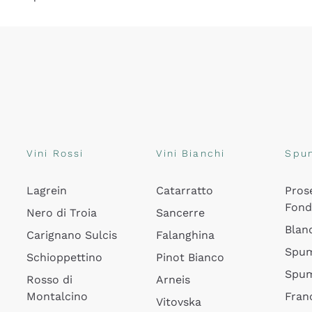
Vini Rossi
Vini Bianchi
Spu
Lagrein
Catarratto
Pros
Fon
Nero di Troia
Sancerre
Blan
Carignano Sulcis
Falanghina
Spum
Schioppettino
Pinot Bianco
Spum
Rosso di
Arneis
Montalcino
Fran
Vitovska