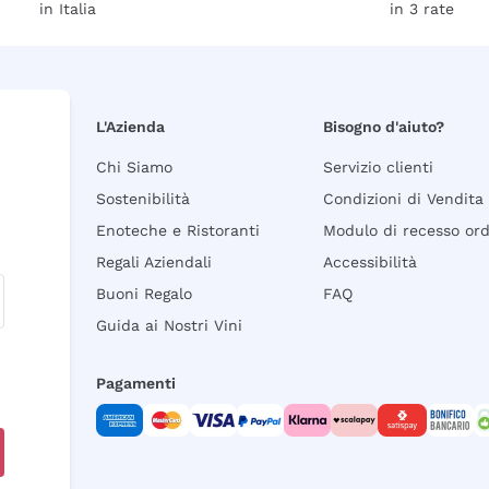
in Italia
in 3 rate
L'Azienda
Bisogno d'aiuto?
Chi Siamo
Servizio clienti
Sostenibilità
Condizioni di Vendita
Enoteche e Ristoranti
Modulo di recesso or
Regali Aziendali
Accessibilità
Buoni Regalo
FAQ
Guida ai Nostri Vini
Pagamenti