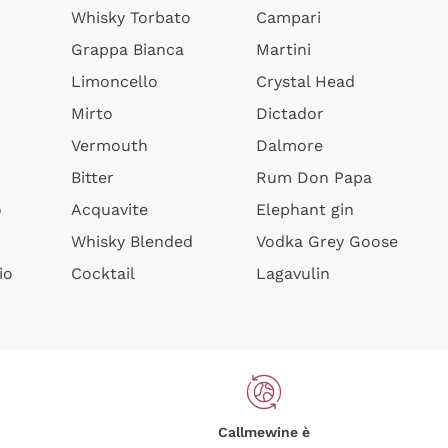
Whisky Torbato
Campari
Grappa Bianca
Martini
Limoncello
Crystal Head
Mirto
Dictador
Vermouth
Dalmore
Bitter
Rum Don Papa
o
Acquavite
Elephant gin
Whisky Blended
Vodka Grey Goose
io
Cocktail
Lagavulin
Callmewine è