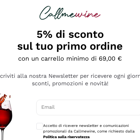
rcando
Champagne
Spumanti
Tutti i Vini
5% di sconto
sul tuo primo ordine
con un carrello minimo di 69,00 €
scriviti alla nostra Newsletter per ricevere ogni gior
sconti, promozioni e novità!
Email
Consensi opzionali per ricevere comunicaz
Accetto di ricevere newsletter e comunicazioni
promozionali da Callmewine, come richiesto dalla
se non è male ma secondo me ci sono alternative che hanno p
Politica sulla riservatezza