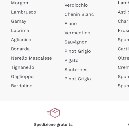
Morgon
Lamb
Verdicchio
Lambrusco
Asti
Chenin Blanc
Gamay
Char
Fiano
Lacrima
Pros
Vermentino
Aglianico
Spum
Sauvignon
Bonarda
Cart
Pinot Grigio
Nerello Mascalese
Oltr
Pigato
Tignanello
Cre
Sauternes
Gaglioppo
Spum
Pinot Grigio
Bardolino
Spum
Spedizione gratuita