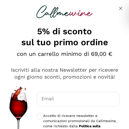
Salta al contenuto principale
Descrivi cosa stai cercando
5% di sconto
sul tuo primo ordine
Ottimo
con un carrello minimo di 69,00 €
4,5
/5
2.559
Iscriviti alla nostra Newsletter per ricevere
recensioni
ogni giorno sconti, promozioni e novità!
Le nostre recensioni a 4 e 5 stelle.
Clicca qui per leggerle tutte >
Email
Precedente
Successivo
Consensi opzionali per ricevere comunica
Accetto di ricevere newsletter e
Oggi
comunicazioni promozionali da Callmewine,
Il catalogo offre moltissime possibilità di scelta tra tanti
come richiesto dalla
Politica sulla