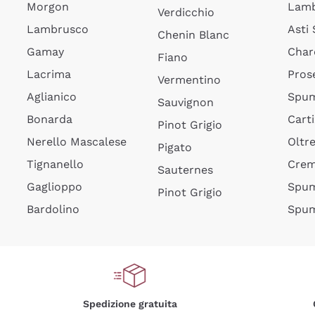
Morgon
Lamb
Verdicchio
Lambrusco
Asti
Chenin Blanc
Gamay
Char
Fiano
Lacrima
Pros
Vermentino
Aglianico
Spum
Sauvignon
Bonarda
Cart
Pinot Grigio
Nerello Mascalese
Oltr
Pigato
Tignanello
Cre
Sauternes
Gaglioppo
Spum
Pinot Grigio
Bardolino
Spum
Spedizione gratuita