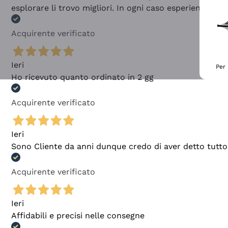
esplorare li trovo migliori. In ogni caso esperienza buo
Acquirente verificato
Ieri
Per 
Ho ricevuto quanto ordinato in 2 gg
Acquirente verificato
Ieri
Sono Cliente da anni dunque credo di aver detto tutto
Acquirente verificato
Ieri
Affidabili e precisi nelle consegne