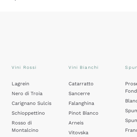
Vini Rossi
Vini Bianchi
Spu
Lagrein
Catarratto
Pros
Fon
Nero di Troia
Sancerre
Blan
Carignano Sulcis
Falanghina
Spum
Schioppettino
Pinot Bianco
Spum
Rosso di
Arneis
Montalcino
Fran
Vitovska