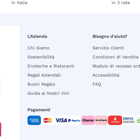
in Italia
in 3 rate
L'Azienda
Bisogno d'aiuto?
Chi Siamo
Servizio clienti
Sostenibilità
Condizioni di Vendita
Enoteche e Ristoranti
Modulo di recesso or
Regali Aziendali
Accessibilità
Buoni Regalo
FAQ
Guida ai Nostri Vini
Pagamenti