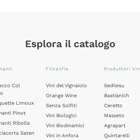
Esplora il catalogo
manti
Filosofie
Produttori Vin
ecco Col
Vini del Vignaiolo
Sedilesu
do
Orange Wine
Bastianich
quette Limoux
Senza Solfiti
Ceretto
anti Pinot
Vini Biologici
Masseto
anti Ribolla
Vini Biodinamici
Agrapart
ciacorta Saten
Vini in Anfora
Quintarelli