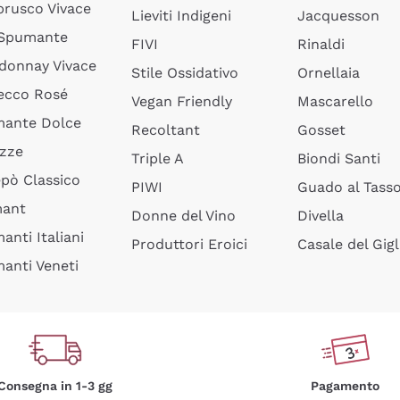
rusco Vivace
Lieviti Indigeni
Jacquesson
 Spumante
FIVI
Rinaldi
donnay Vivace
Stile Ossidativo
Ornellaia
ecco Rosé
Vegan Friendly
Mascarello
ante Dolce
Recoltant
Gosset
izze
Triple A
Biondi Santi
epò Classico
PIWI
Guado al Tass
mant
Donne del Vino
Divella
anti Italiani
Produttori Eroici
Casale del Gigl
anti Veneti
Consegna in 1-3 gg
Pagamento