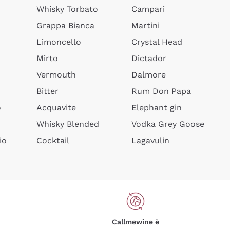
Whisky Torbato
Campari
Grappa Bianca
Martini
Limoncello
Crystal Head
Mirto
Dictador
Vermouth
Dalmore
Bitter
Rum Don Papa
o
Acquavite
Elephant gin
Whisky Blended
Vodka Grey Goose
io
Cocktail
Lagavulin
Callmewine è