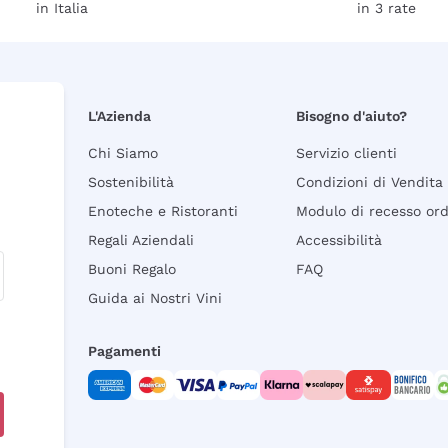
in Italia
in 3 rate
L'Azienda
Bisogno d'aiuto?
Chi Siamo
Servizio clienti
Sostenibilità
Condizioni di Vendita
Enoteche e Ristoranti
Modulo di recesso or
Regali Aziendali
Accessibilità
Buoni Regalo
FAQ
Guida ai Nostri Vini
Pagamenti