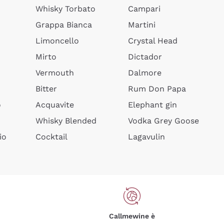
Whisky Torbato
Campari
Grappa Bianca
Martini
Limoncello
Crystal Head
Mirto
Dictador
Vermouth
Dalmore
Bitter
Rum Don Papa
o
Acquavite
Elephant gin
Whisky Blended
Vodka Grey Goose
io
Cocktail
Lagavulin
Callmewine è