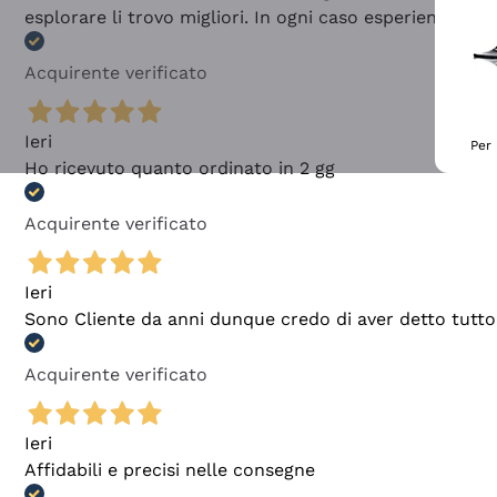
esplorare li trovo migliori. In ogni caso esperienza buo
Acquirente verificato
Ieri
Per 
Ho ricevuto quanto ordinato in 2 gg
Acquirente verificato
Ieri
Sono Cliente da anni dunque credo di aver detto tutto
Acquirente verificato
Ieri
Affidabili e precisi nelle consegne