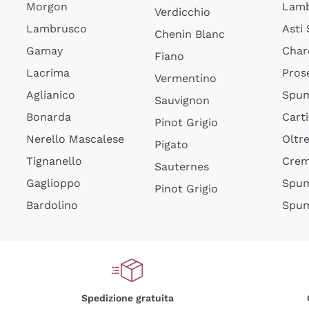
Morgon
Lamb
Verdicchio
Lambrusco
Asti
Chenin Blanc
Gamay
Char
Fiano
Lacrima
Pros
Vermentino
Aglianico
Spum
Sauvignon
Bonarda
Cart
Pinot Grigio
Nerello Mascalese
Oltr
Pigato
Tignanello
Cre
Sauternes
Gaglioppo
Spum
Pinot Grigio
Bardolino
Spum
Spedizione gratuita