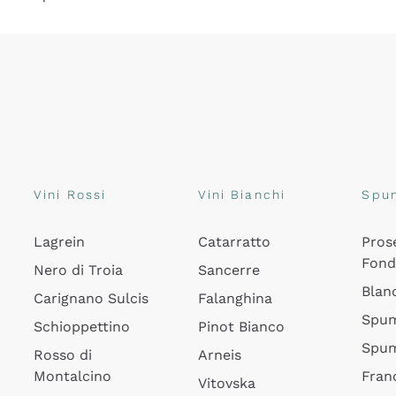
Vini Rossi
Vini Bianchi
Spu
Lagrein
Catarratto
Pros
Fon
Nero di Troia
Sancerre
Blan
Carignano Sulcis
Falanghina
Spum
Schioppettino
Pinot Bianco
Spum
Rosso di
Arneis
Montalcino
Fran
Vitovska