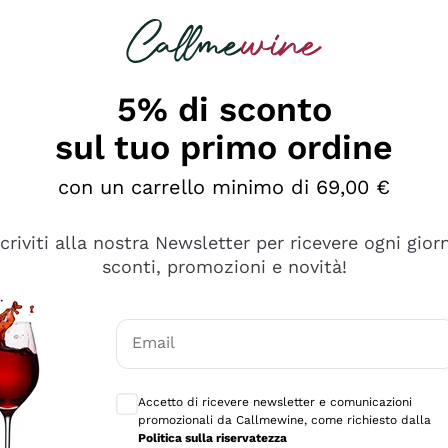
rcando
Champagne
Spumanti
Tutti i Vini
5% di sconto
sul tuo primo ordine
con un carrello minimo di 69,00 €
scriviti alla nostra Newsletter per ricevere ogni gior
sconti, promozioni e novità!
Email
Consensi opzionali per ricevere comunicaz
Accetto di ricevere newsletter e comunicazioni
promozionali da Callmewine, come richiesto dalla
se non è male ma secondo me ci sono alternative che hanno p
Politica sulla riservatezza