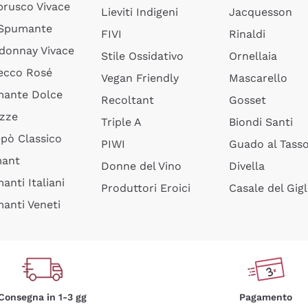
rusco Vivace
Lieviti Indigeni
Jacquesson
 Spumante
FIVI
Rinaldi
donnay Vivace
Stile Ossidativo
Ornellaia
ecco Rosé
Vegan Friendly
Mascarello
ante Dolce
Recoltant
Gosset
izze
Triple A
Biondi Santi
epò Classico
PIWI
Guado al Tass
mant
Donne del Vino
Divella
anti Italiani
Produttori Eroici
Casale del Gigl
anti Veneti
Consegna in 1-3 gg
Pagamento