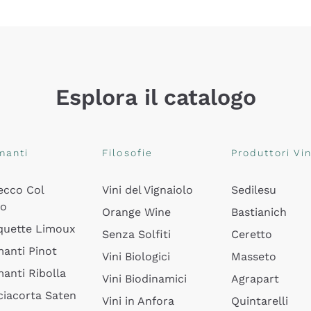
Esplora il catalogo
manti
Filosofie
Produttori Vin
ecco Col
Vini del Vignaiolo
Sedilesu
do
Orange Wine
Bastianich
quette Limoux
Senza Solfiti
Ceretto
anti Pinot
Vini Biologici
Masseto
anti Ribolla
Vini Biodinamici
Agrapart
ciacorta Saten
Vini in Anfora
Quintarelli