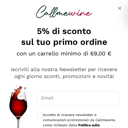
Salta al contenuto principale
Descrivi cosa stai cercando
5% di sconto
sul tuo primo ordine
Ottimo
con un carrello minimo di 69,00 €
4,5
/5
2.566
Iscriviti alla nostra Newsletter per ricevere
recensioni
ogni giorno sconti, promozioni e novità!
Le nostre recensioni a 4 e 5 stelle.
Clicca qui per leggerle tutte >
Email
Precedente
Successivo
Consensi opzionali per ricevere comunica
Accetto di ricevere newsletter e
Oggi
comunicazioni promozionali da Callmewine,
Ordine tutto ok, niente da dire a riguardo. Il sito in se
come richiesto dalla
Politica sulla