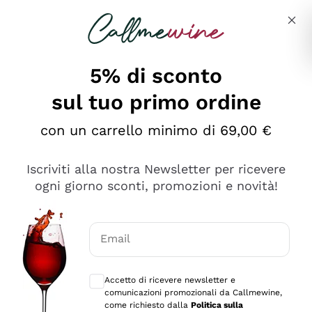
Salta al contenuto principale
Descrivi cosa stai cercando
5% di sconto
sul tuo primo ordine
Ottimo
con un carrello minimo di 69,00 €
4,5
/5
2.566
Iscriviti alla nostra Newsletter per ricevere
recensioni
ogni giorno sconti, promozioni e novità!
Le nostre recensioni a 4 e 5 stelle.
Clicca qui per leggerle tutte >
Email
Precedente
Successivo
Consensi opzionali per ricevere comunica
Accetto di ricevere newsletter e
Oggi
comunicazioni promozionali da Callmewine,
Ordine tutto ok, niente da dire a riguardo. Il sito in se
come richiesto dalla
Politica sulla