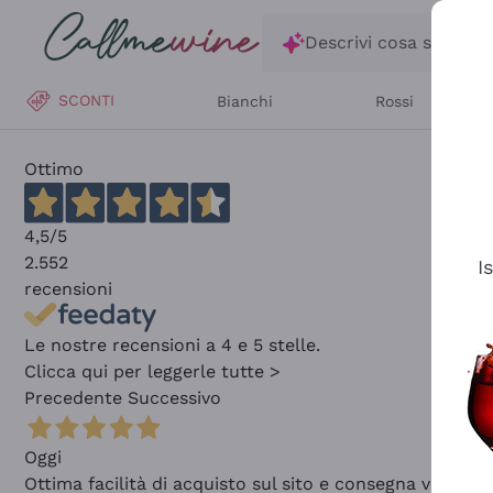
Salta al contenuto principale
Descrivi cosa stai ce
SCONTI
Bianchi
Rossi
Ottimo
4,5
/5
2.552
I
recensioni
Le nostre recensioni a 4 e 5 stelle.
Clicca qui per leggerle tutte >
Precedente
Successivo
Oggi
Ottima facilità di acquisto sul sito e consegna velocis