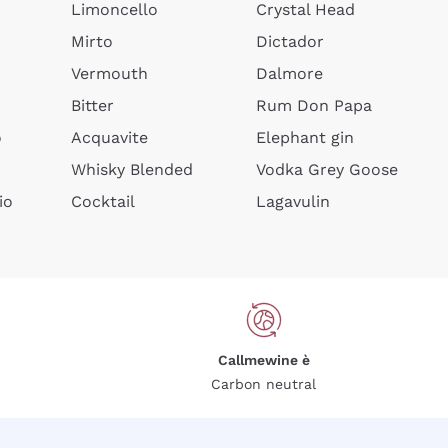
Limoncello
Crystal Head
Mirto
Dictador
Vermouth
Dalmore
Bitter
Rum Don Papa
o
Acquavite
Elephant gin
Whisky Blended
Vodka Grey Goose
io
Cocktail
Lagavulin
Callmewine è
Carbon neutral