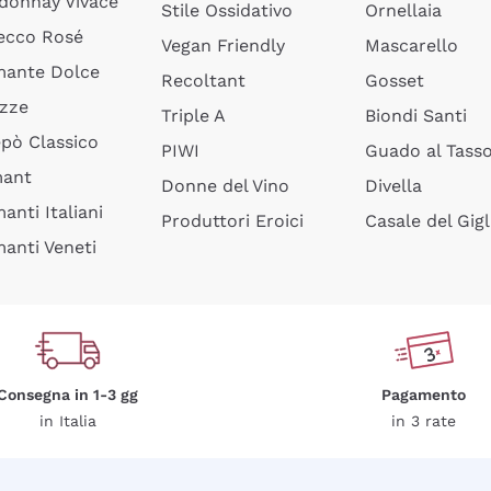
donnay Vivace
Stile Ossidativo
Ornellaia
ecco Rosé
Vegan Friendly
Mascarello
ante Dolce
Recoltant
Gosset
izze
Triple A
Biondi Santi
epò Classico
PIWI
Guado al Tass
mant
Donne del Vino
Divella
anti Italiani
Produttori Eroici
Casale del Gigl
anti Veneti
Consegna in 1-3 gg
Pagamento
in Italia
in 3 rate