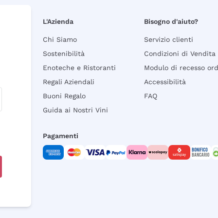
L'Azienda
Bisogno d'aiuto?
Chi Siamo
Servizio clienti
Sostenibilità
Condizioni di Vendita
Enoteche e Ristoranti
Modulo di recesso or
Regali Aziendali
Accessibilità
Buoni Regalo
FAQ
Guida ai Nostri Vini
Pagamenti