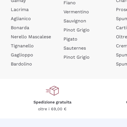
Gamay
Char
Fiano
Lacrima
Pros
Vermentino
Aglianico
Spum
Sauvignon
Bonarda
Cart
Pinot Grigio
Nerello Mascalese
Oltr
Pigato
Tignanello
Cre
Sauternes
Gaglioppo
Spum
Pinot Grigio
Bardolino
Spum
Spedizione gratuita
oltre i 69,00 €