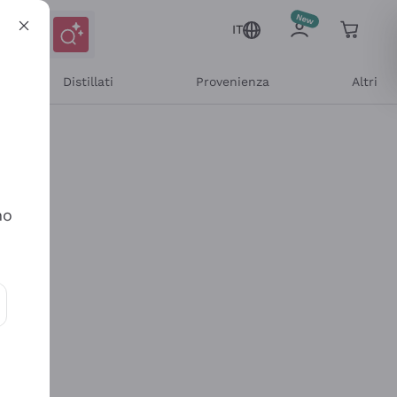
IT
Distillati
Provenienza
Altri
no
ioni e offerte personalizzate