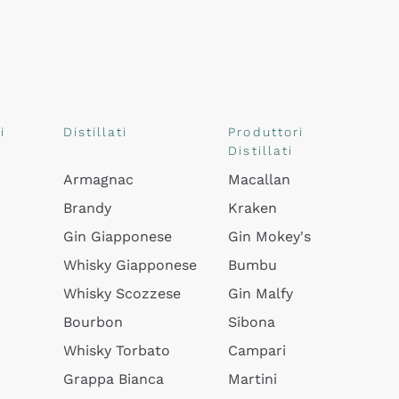
i
Distillati
Produttori
Distillati
Armagnac
Macallan
Brandy
Kraken
Gin Giapponese
Gin Mokey's
Whisky Giapponese
Bumbu
Whisky Scozzese
Gin Malfy
Bourbon
Sibona
Whisky Torbato
Campari
Grappa Bianca
Martini