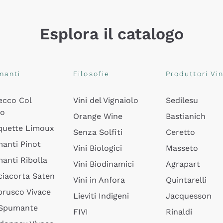
Esplora il catalogo
manti
Filosofie
Produttori Vin
ecco Col
Vini del Vignaiolo
Sedilesu
do
Orange Wine
Bastianich
quette Limoux
Senza Solfiti
Ceretto
anti Pinot
Vini Biologici
Masseto
anti Ribolla
Vini Biodinamici
Agrapart
ciacorta Saten
Vini in Anfora
Quintarelli
rusco Vivace
Lieviti Indigeni
Jacquesson
 Spumante
FIVI
Rinaldi