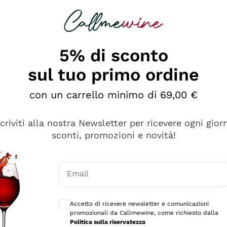
rcando
Champagne
Spumanti
Tutti i Vini
5% di sconto
sul tuo primo ordine
con un carrello minimo di 69,00 €
scriviti alla nostra Newsletter per ricevere ogni gior
sconti, promozioni e novità!
Email
Consensi opzionali per ricevere comunicaz
Accetto di ricevere newsletter e comunicazioni
promozionali da Callmewine, come richiesto dalla
sima
Politica sulla riservatezza