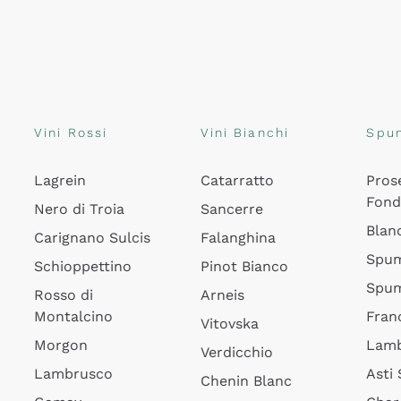
Vini Rossi
Vini Bianchi
Spu
Lagrein
Catarratto
Pros
Fon
Nero di Troia
Sancerre
Blan
Carignano Sulcis
Falanghina
Spum
Schioppettino
Pinot Bianco
Spum
Rosso di
Arneis
Montalcino
Fran
Vitovska
Morgon
Lamb
Verdicchio
Lambrusco
Asti
Chenin Blanc