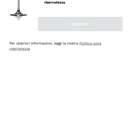
professionalità
riservatezza
Acquirente verificato
Iscrivimi
Oggi
Seri affidabili
Per ulteriori informazioni, leggi la nostra
Politica sulla
riservatezza
Acquirente verificato
Ieri
Il catalogo offre moltissime possibilità di scelta tra tanti
prodotti diversi e con un ampio range di prezzo. Le
indicazioni dei consulenti sono estremamente chiare e
conformi alle caratteristiche dei prodotti acquistati
Acquirente verificato