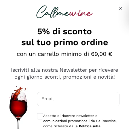
Salta al contenuto principale
Descrivi cosa stai cercando
5% di sconto
sul tuo primo ordine
Ottimo
con un carrello minimo di 69,00 €
4,5
/5
2.561
Iscriviti alla nostra Newsletter per ricevere
recensioni
ogni giorno sconti, promozioni e novità!
Le nostre recensioni a 4 e 5 stelle.
Clicca qui per leggerle tutte >
Email
Precedente
Successivo
Consensi opzionali per ricevere comunica
Accetto di ricevere newsletter e
Oggi
comunicazioni promozionali da Callmewine,
Acquisto semplice nelle modalità, gestito con rapidità e
come richiesto dalla
Politica sulla