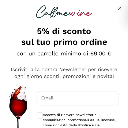
Salta al contenuto principale
Descrivi cosa stai cercando
5% di sconto
sul tuo primo ordine
Ottimo
con un carrello minimo di 69,00 €
4,5
/5
2.567
Iscriviti alla nostra Newsletter per ricevere
recensioni
ogni giorno sconti, promozioni e novità!
Le nostre recensioni a 4 e 5 stelle.
Clicca qui per leggerle tutte >
Email
Precedente
Successivo
Consensi opzionali per ricevere comunica
Accetto di ricevere newsletter e
Ieri
comunicazioni promozionali da Callmewine,
Ottimo servizio!
come richiesto dalla
Politica sulla