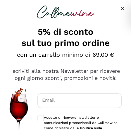
Salta al contenuto principale
Descrivi cosa stai cercando
5% di sconto
sul tuo primo ordine
con un carrello minimo di 69,00 €
Esplora il catalogo
Iscriviti alla nostra Newsletter per ricevere
ogni giorno sconti, promozioni e novità!
Vini Rossi
Lagrein
Vini Bianchi
Email
Nero di Troia
Consensi opzionali per ricevere comunica
Catarratto
Spumanti
Carignano Sulcis
Accetto di ricevere newsletter e
Sancerre
comunicazioni promozionali da Callmewine,
Schioppettino
Prosecco Col Fondo
Filosofie
come richiesto dalla
Politica sulla
Falanghina