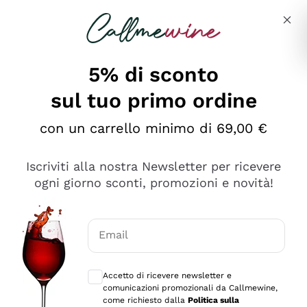
Salta al contenuto principale
Descrivi cosa stai cercando
5% di sconto
sul tuo primo ordine
Ottimo
con un carrello minimo di 69,00 €
4,5
/5
2.567
Iscriviti alla nostra Newsletter per ricevere
recensioni
ogni giorno sconti, promozioni e novità!
Le nostre recensioni a 4 e 5 stelle.
Clicca qui per leggerle tutte >
Email
Precedente
Successivo
Consensi opzionali per ricevere comunica
Accetto di ricevere newsletter e
Oggi
comunicazioni promozionali da Callmewine,
Ottimo servizio!
come richiesto dalla
Politica sulla