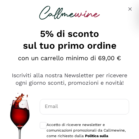
Salta al contenuto principale
Descrivi cosa stai cercando
5% di sconto
sul tuo primo ordine
Ottimo
con un carrello minimo di 69,00 €
4,5
/5
2.566
Iscriviti alla nostra Newsletter per ricevere
recensioni
ogni giorno sconti, promozioni e novità!
Le nostre recensioni a 4 e 5 stelle.
Clicca qui per leggerle tutte >
Email
Precedente
Successivo
Consensi opzionali per ricevere comunica
Accetto di ricevere newsletter e
Oggi
comunicazioni promozionali da Callmewine,
Ordine tutto ok, niente da dire a riguardo. Il sito in se
come richiesto dalla
Politica sulla