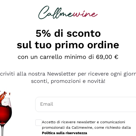
rcando
Champagne
Spumanti
Tutti i Vini
5% di sconto
sul tuo primo ordine
con un carrello minimo di 69,00 €
scriviti alla nostra Newsletter per ricevere ogni gior
sconti, promozioni e novità!
Email
Consensi opzionali per ricevere comunicaz
Accetto di ricevere newsletter e comunicazioni
promozionali da Callmewine, come richiesto dalla
se non è male ma secondo me ci sono alternative che hanno p
Politica sulla riservatezza