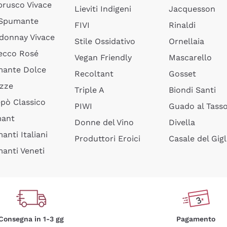
rusco Vivace
Lieviti Indigeni
Jacquesson
 Spumante
FIVI
Rinaldi
donnay Vivace
Stile Ossidativo
Ornellaia
ecco Rosé
Vegan Friendly
Mascarello
ante Dolce
Recoltant
Gosset
izze
Triple A
Biondi Santi
epò Classico
PIWI
Guado al Tass
mant
Donne del Vino
Divella
anti Italiani
Produttori Eroici
Casale del Gigl
anti Veneti
Consegna in 1-3 gg
Pagamento