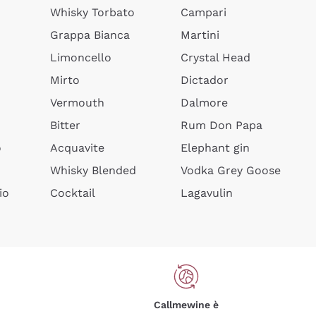
Whisky Torbato
Campari
Grappa Bianca
Martini
Limoncello
Crystal Head
Mirto
Dictador
Vermouth
Dalmore
Bitter
Rum Don Papa
o
Acquavite
Elephant gin
Whisky Blended
Vodka Grey Goose
io
Cocktail
Lagavulin
Callmewine è