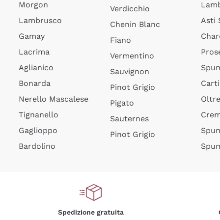
Morgon
Lamb
Verdicchio
Lambrusco
Asti
Chenin Blanc
Gamay
Char
Fiano
Lacrima
Pros
Vermentino
Aglianico
Spum
Sauvignon
Bonarda
Cart
Pinot Grigio
Nerello Mascalese
Oltr
Pigato
Tignanello
Cre
Sauternes
Gaglioppo
Spum
Pinot Grigio
Bardolino
Spum
Spedizione gratuita