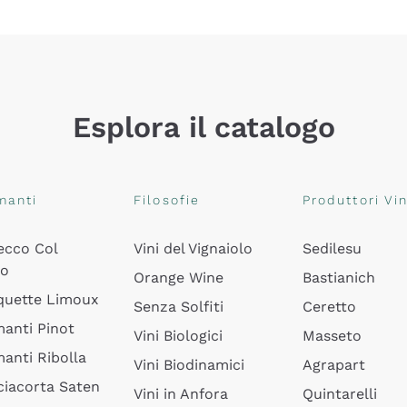
Esplora il catalogo
manti
Filosofie
Produttori Vin
ecco Col
Vini del Vignaiolo
Sedilesu
do
Orange Wine
Bastianich
quette Limoux
Senza Solfiti
Ceretto
anti Pinot
Vini Biologici
Masseto
anti Ribolla
Vini Biodinamici
Agrapart
ciacorta Saten
Vini in Anfora
Quintarelli