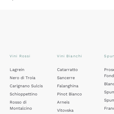
Vini Rossi
Vini Bianchi
Spu
Lagrein
Catarratto
Pros
Fon
Nero di Troia
Sancerre
Blan
Carignano Sulcis
Falanghina
Spum
Schioppettino
Pinot Bianco
Spum
Rosso di
Arneis
Montalcino
Fran
Vitovska