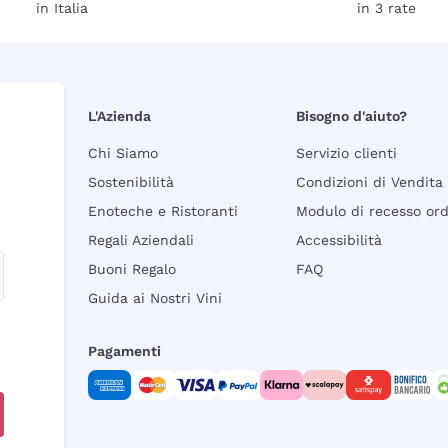
in Italia
in 3 rate
L'Azienda
Bisogno d'aiuto?
Chi Siamo
Servizio clienti
Sostenibilità
Condizioni di Vendita
Enoteche e Ristoranti
Modulo di recesso or
Regali Aziendali
Accessibilità
Buoni Regalo
FAQ
Guida ai Nostri Vini
Pagamenti