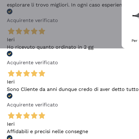
esplorare li trovo migliori. In ogni caso esperienza buo
Acquirente verificato
Ieri
Per 
Ho ricevuto quanto ordinato in 2 gg
Acquirente verificato
Ieri
Sono Cliente da anni dunque credo di aver detto tutto
Acquirente verificato
Ieri
Affidabili e precisi nelle consegne