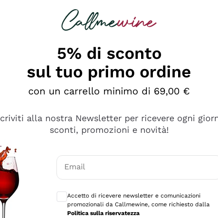
rcando
Champagne
Spumanti
Tutti i Vini
5% di sconto
sul tuo primo ordine
con un carrello minimo di 69,00 €
scriviti alla nostra Newsletter per ricevere ogni gior
sconti, promozioni e novità!
Email
Consensi opzionali per ricevere comunicaz
Accetto di ricevere newsletter e comunicazioni
promozionali da Callmewine, come richiesto dalla
se non è male ma secondo me ci sono alternative che hanno p
Politica sulla riservatezza