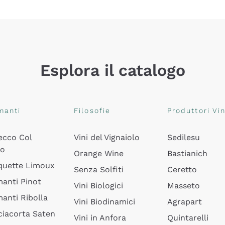
Esplora il catalogo
manti
Filosofie
Produttori Vin
ecco Col
Vini del Vignaiolo
Sedilesu
do
Orange Wine
Bastianich
quette Limoux
Senza Solfiti
Ceretto
anti Pinot
Vini Biologici
Masseto
anti Ribolla
Vini Biodinamici
Agrapart
ciacorta Saten
Vini in Anfora
Quintarelli