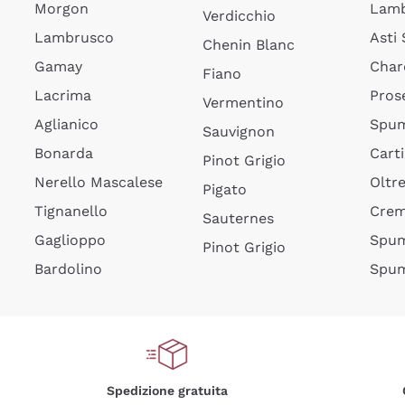
Morgon
Lamb
Verdicchio
Lambrusco
Asti
Chenin Blanc
Gamay
Char
Fiano
Lacrima
Pros
Vermentino
Aglianico
Spum
Sauvignon
Bonarda
Cart
Pinot Grigio
Nerello Mascalese
Oltr
Pigato
Tignanello
Cre
Sauternes
Gaglioppo
Spum
Pinot Grigio
Bardolino
Spum
Spedizione gratuita