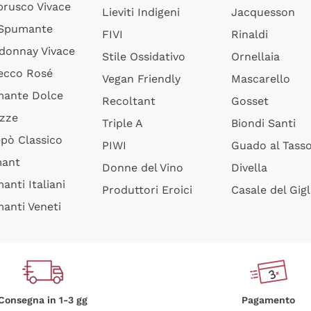
rusco Vivace
Lieviti Indigeni
Jacquesson
 Spumante
FIVI
Rinaldi
donnay Vivace
Stile Ossidativo
Ornellaia
ecco Rosé
Vegan Friendly
Mascarello
ante Dolce
Recoltant
Gosset
izze
Triple A
Biondi Santi
epò Classico
PIWI
Guado al Tass
mant
Donne del Vino
Divella
anti Italiani
Produttori Eroici
Casale del Gigl
anti Veneti
Consegna in 1-3 gg
Pagamento