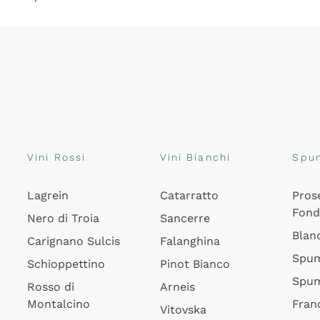
Vini Rossi
Vini Bianchi
Spu
Lagrein
Catarratto
Pros
Fon
Nero di Troia
Sancerre
Blan
Carignano Sulcis
Falanghina
Spum
Schioppettino
Pinot Bianco
Spum
Rosso di
Arneis
Montalcino
Fran
Vitovska