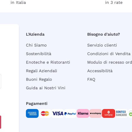
in Italia
in 3 rate
L'Azienda
Bisogno d'aiuto?
Chi Siamo
Servizio clienti
Sostenibilità
Condizioni di Vendita
Enoteche e Ristoranti
Modulo di recesso or
Regali Aziendali
Accessibilità
Buoni Regalo
FAQ
Guida ai Nostri Vini
Pagamenti