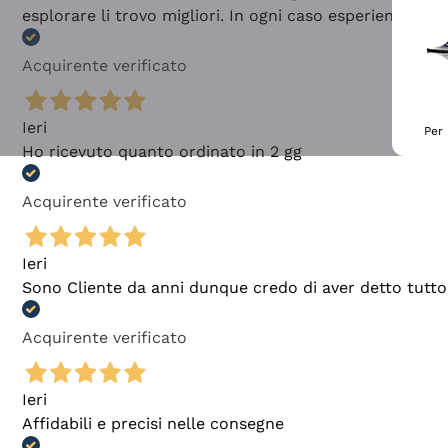
esplorare li trovo migliori. In ogni caso esperienza buo
Acquirente verificato
Ieri
Per 
Ho ricevuto quanto ordinato in 2 gg
Acquirente verificato
Ieri
Sono Cliente da anni dunque credo di aver detto tutto
Acquirente verificato
Ieri
Affidabili e precisi nelle consegne