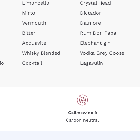
Limoncello
Crystal Head
Mirto
Dictador
Vermouth
Dalmore
Bitter
Rum Don Papa
o
Acquavite
Elephant gin
Whisky Blended
Vodka Grey Goose
io
Cocktail
Lagavulin
Callmewine è
Carbon neutral