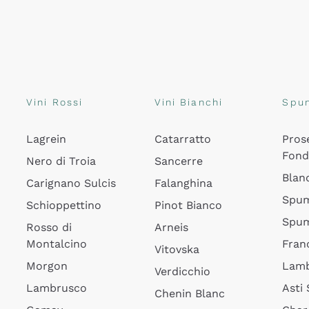
Vini Rossi
Vini Bianchi
Spu
Lagrein
Catarratto
Pros
Fon
Nero di Troia
Sancerre
Blan
Carignano Sulcis
Falanghina
Spum
Schioppettino
Pinot Bianco
Spum
Rosso di
Arneis
Montalcino
Fran
Vitovska
Morgon
Lamb
Verdicchio
Lambrusco
Asti
Chenin Blanc