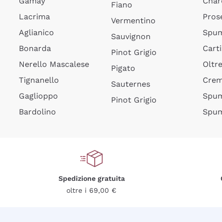
Gamay
Char
Fiano
Lacrima
Pros
Vermentino
Aglianico
Spum
Sauvignon
Bonarda
Cart
Pinot Grigio
Nerello Mascalese
Oltr
Pigato
Tignanello
Cre
Sauternes
Gaglioppo
Spum
Pinot Grigio
Bardolino
Spum
Spedizione gratuita
oltre i 69,00 €