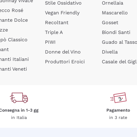
donnay Vivace
Stile Ossidativo
Ornellaia
ecco Rosé
Vegan Friendly
Mascarello
ante Dolce
Recoltant
Gosset
izze
Triple A
Biondi Santi
epò Classico
PIWI
Guado al Tass
mant
Donne del Vino
Divella
anti Italiani
Produttori Eroici
Casale del Gigl
anti Veneti
Consegna in 1-3 gg
Pagamento
in Italia
in 3 rate