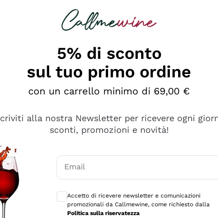
rcando
Champagne
Spumanti
Tutti i Vini
5% di sconto
sul tuo primo ordine
con un carrello minimo di 69,00 €
scriviti alla nostra Newsletter per ricevere ogni gior
sconti, promozioni e novità!
Email
Consensi opzionali per ricevere comunicaz
Accetto di ricevere newsletter e comunicazioni
promozionali da Callmewine, come richiesto dalla
sima
Politica sulla riservatezza