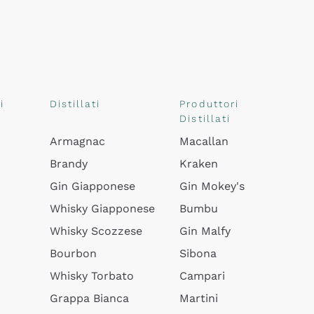
i
Distillati
Produttori
Distillati
Armagnac
Macallan
Brandy
Kraken
Gin Giapponese
Gin Mokey's
Whisky Giapponese
Bumbu
Whisky Scozzese
Gin Malfy
Bourbon
Sibona
Whisky Torbato
Campari
Grappa Bianca
Martini