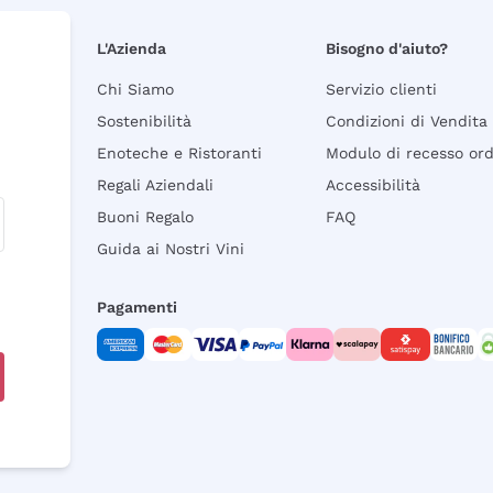
L'Azienda
Bisogno d'aiuto?
Chi Siamo
Servizio clienti
Sostenibilità
Condizioni di Vendita
Enoteche e Ristoranti
Modulo di recesso or
Regali Aziendali
Accessibilità
Buoni Regalo
FAQ
Guida ai Nostri Vini
Pagamenti