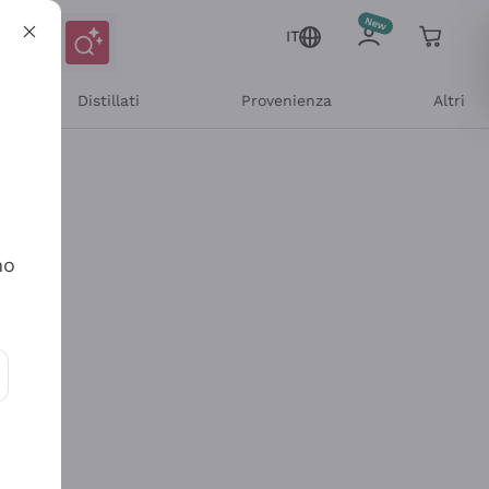
IT
Distillati
Provenienza
Altri
no
ioni e offerte personalizzate