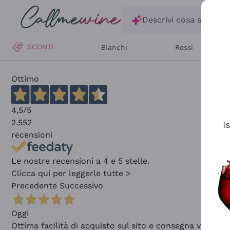
Salta al contenuto principale
Descrivi cosa stai ce
SCONTI
Bianchi
Rossi
Ottimo
4,5
/5
2.552
I
recensioni
Le nostre recensioni a 4 e 5 stelle.
Clicca qui per leggerle tutte >
Precedente
Successivo
Oggi
Ottima facilità di acquisto sul sito e consegna velocis