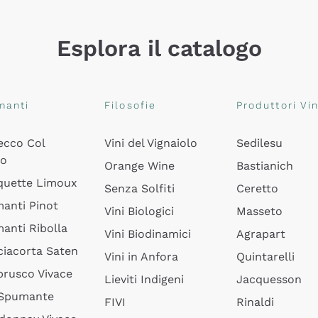
Esplora il catalogo
manti
Filosofie
Produttori Vin
ecco Col
Vini del Vignaiolo
Sedilesu
do
Orange Wine
Bastianich
quette Limoux
Senza Solfiti
Ceretto
anti Pinot
Vini Biologici
Masseto
anti Ribolla
Vini Biodinamici
Agrapart
ciacorta Saten
Vini in Anfora
Quintarelli
rusco Vivace
Lieviti Indigeni
Jacquesson
 Spumante
FIVI
Rinaldi