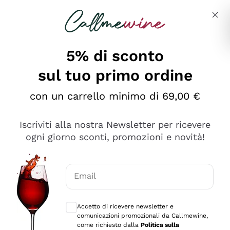
Salta al contenuto principale
Descrivi cosa stai cercando
5% di sconto
sul tuo primo ordine
Ottimo
con un carrello minimo di 69,00 €
4,5
/5
2.561
Iscriviti alla nostra Newsletter per ricevere
recensioni
ogni giorno sconti, promozioni e novità!
Le nostre recensioni a 4 e 5 stelle.
Clicca qui per leggerle tutte >
Email
Precedente
Successivo
Consensi opzionali per ricevere comunica
Accetto di ricevere newsletter e
Oggi
comunicazioni promozionali da Callmewine,
Acquisto semplice nelle modalità, gestito con rapidità e
come richiesto dalla
Politica sulla