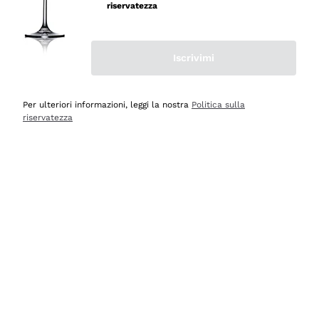
professionalità
riservatezza
Acquirente verificato
Iscrivimi
Oggi
Seri affidabili
Per ulteriori informazioni, leggi la nostra
Politica sulla
riservatezza
Acquirente verificato
Ieri
Il catalogo offre moltissime possibilità di scelta tra tanti
prodotti diversi e con un ampio range di prezzo. Le
indicazioni dei consulenti sono estremamente chiare e
conformi alle caratteristiche dei prodotti acquistati
Acquirente verificato