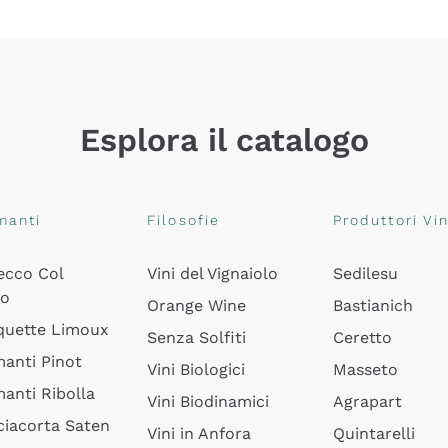
Esplora il catalogo
manti
Filosofie
Produttori Vin
ecco Col
Vini del Vignaiolo
Sedilesu
do
Orange Wine
Bastianich
quette Limoux
Senza Solfiti
Ceretto
anti Pinot
Vini Biologici
Masseto
anti Ribolla
Vini Biodinamici
Agrapart
ciacorta Saten
Vini in Anfora
Quintarelli