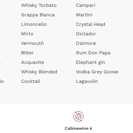
Whisky Torbato
Campari
Grappa Bianca
Martini
Limoncello
Crystal Head
Mirto
Dictador
Vermouth
Dalmore
Bitter
Rum Don Papa
o
Acquavite
Elephant gin
Whisky Blended
Vodka Grey Goose
io
Cocktail
Lagavulin
Callmewine è