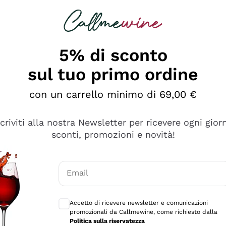
rcando
Champagne
Spumanti
Tutti i Vini
5% di sconto
sul tuo primo ordine
con un carrello minimo di 69,00 €
scriviti alla nostra Newsletter per ricevere ogni gior
sconti, promozioni e novità!
Email
Consensi opzionali per ricevere comunicaz
Accetto di ricevere newsletter e comunicazioni
promozionali da Callmewine, come richiesto dalla
se non è male ma secondo me ci sono alternative che hanno p
Politica sulla riservatezza