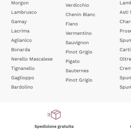
Morgon
Lamb
Verdicchio
Lambrusco
Asti
Chenin Blanc
Gamay
Char
Fiano
Lacrima
Pros
Vermentino
Aglianico
Spum
Sauvignon
Bonarda
Cart
Pinot Grigio
Nerello Mascalese
Oltr
Pigato
Tignanello
Cre
Sauternes
Gaglioppo
Spum
Pinot Grigio
Bardolino
Spum
Spedizione gratuita