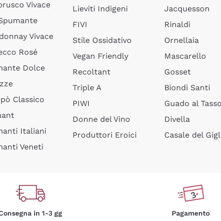
rusco Vivace
Lieviti Indigeni
Jacquesson
 Spumante
FIVI
Rinaldi
donnay Vivace
Stile Ossidativo
Ornellaia
ecco Rosé
Vegan Friendly
Mascarello
ante Dolce
Recoltant
Gosset
izze
Triple A
Biondi Santi
epò Classico
PIWI
Guado al Tass
mant
Donne del Vino
Divella
anti Italiani
Produttori Eroici
Casale del Gigl
anti Veneti
Consegna in 1-3 gg
Pagamento