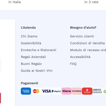
in Italia
in 3 rate
L'Azienda
Bisogno d'aiuto?
Chi Siamo
Servizio clienti
Sostenibilità
Condizioni di Vendita
Enoteche e Ristoranti
Modulo di recesso or
Regali Aziendali
Accessibilità
Buoni Regalo
FAQ
Guida ai Nostri Vini
Pagamenti