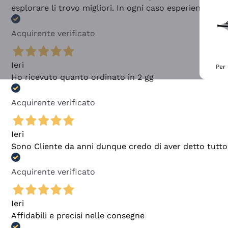
esplorare li trovo migliori. In ogni caso esperienza buo
Acquirente verificato
Ieri
Per 
Ho ricevuto quanto ordinato in 2 gg
Acquirente verificato
Ieri
Sono Cliente da anni dunque credo di aver detto tutto
Acquirente verificato
Ieri
Affidabili e precisi nelle consegne