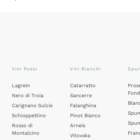
Vini Rossi
Vini Bianchi
Spu
Lagrein
Catarratto
Pros
Fon
Nero di Troia
Sancerre
Blan
Carignano Sulcis
Falanghina
Spum
Schioppettino
Pinot Bianco
Spum
Rosso di
Arneis
Montalcino
Fran
Vitovska