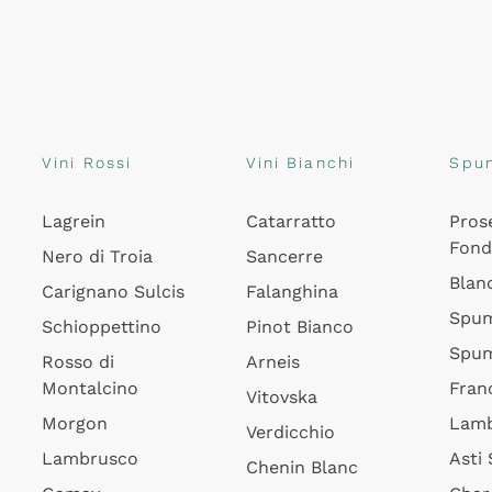
Vini Rossi
Vini Bianchi
Spu
Lagrein
Catarratto
Pros
Fon
Nero di Troia
Sancerre
Blan
Carignano Sulcis
Falanghina
Spum
Schioppettino
Pinot Bianco
Spum
Rosso di
Arneis
Montalcino
Fran
Vitovska
Morgon
Lamb
Verdicchio
Lambrusco
Asti
Chenin Blanc