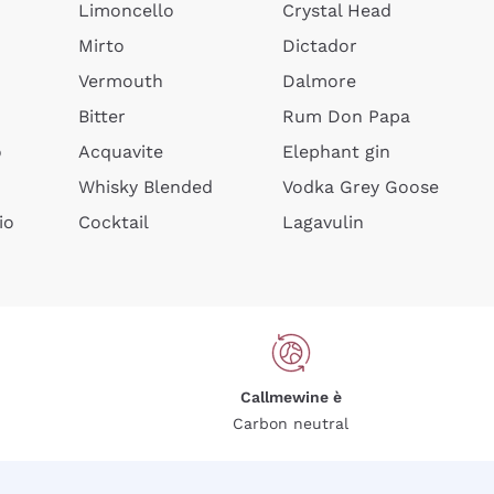
Limoncello
Crystal Head
Mirto
Dictador
Vermouth
Dalmore
Bitter
Rum Don Papa
o
Acquavite
Elephant gin
Whisky Blended
Vodka Grey Goose
io
Cocktail
Lagavulin
Callmewine è
Carbon neutral