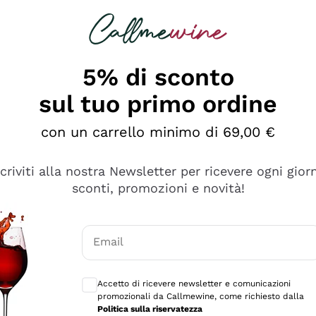
rcando
Champagne
Spumanti
Tutti i Vini
5% di sconto
sul tuo primo ordine
con un carrello minimo di 69,00 €
scriviti alla nostra Newsletter per ricevere ogni gior
sconti, promozioni e novità!
Email
Consensi opzionali per ricevere comunicaz
Accetto di ricevere newsletter e comunicazioni
promozionali da Callmewine, come richiesto dalla
sima
Politica sulla riservatezza