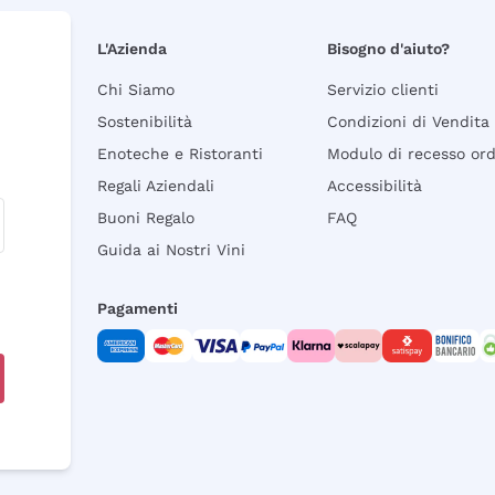
L'Azienda
Bisogno d'aiuto?
Chi Siamo
Servizio clienti
Sostenibilità
Condizioni di Vendita
Enoteche e Ristoranti
Modulo di recesso or
Regali Aziendali
Accessibilità
Buoni Regalo
FAQ
Guida ai Nostri Vini
Pagamenti