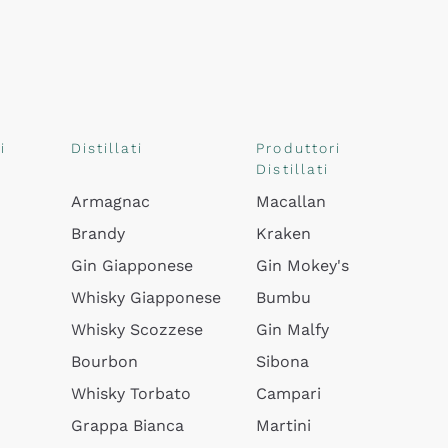
i
Distillati
Produttori
Distillati
Armagnac
Macallan
Brandy
Kraken
Gin Giapponese
Gin Mokey's
Whisky Giapponese
Bumbu
Whisky Scozzese
Gin Malfy
Bourbon
Sibona
Whisky Torbato
Campari
Grappa Bianca
Martini