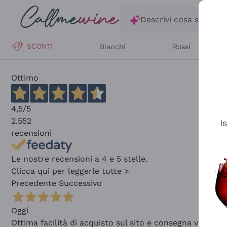
Salta al contenuto principale
Descrivi cosa stai ce
SCONTI
Bianchi
Rossi
Ottimo
4,5
/5
2.552
I
recensioni
Le nostre recensioni a 4 e 5 stelle.
Clicca qui per leggerle tutte >
Precedente
Successivo
Oggi
Ottima facilità di acquisto sul sito e consegna velocis