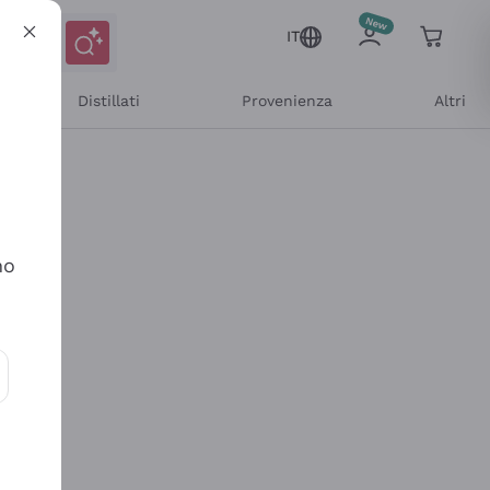
IT
Distillati
Provenienza
Altri
no
ioni e offerte personalizzate