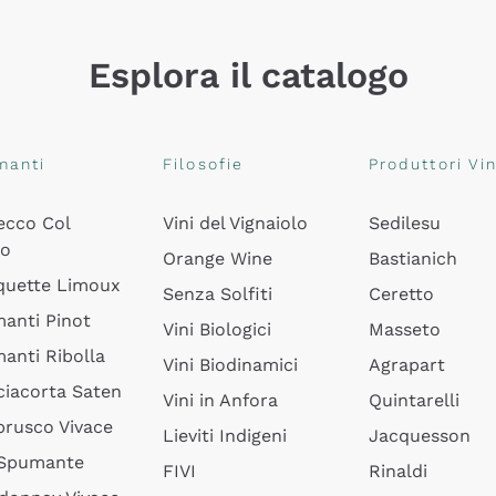
Esplora il catalogo
manti
Filosofie
Produttori Vin
ecco Col
Vini del Vignaiolo
Sedilesu
do
Orange Wine
Bastianich
quette Limoux
Senza Solfiti
Ceretto
anti Pinot
Vini Biologici
Masseto
anti Ribolla
Vini Biodinamici
Agrapart
ciacorta Saten
Vini in Anfora
Quintarelli
rusco Vivace
Lieviti Indigeni
Jacquesson
 Spumante
FIVI
Rinaldi