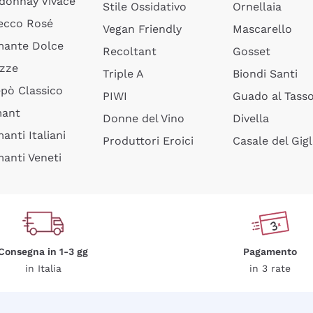
donnay Vivace
Stile Ossidativo
Ornellaia
ecco Rosé
Vegan Friendly
Mascarello
ante Dolce
Recoltant
Gosset
izze
Triple A
Biondi Santi
epò Classico
PIWI
Guado al Tass
mant
Donne del Vino
Divella
anti Italiani
Produttori Eroici
Casale del Gigl
anti Veneti
Consegna in 1-3 gg
Pagamento
in Italia
in 3 rate