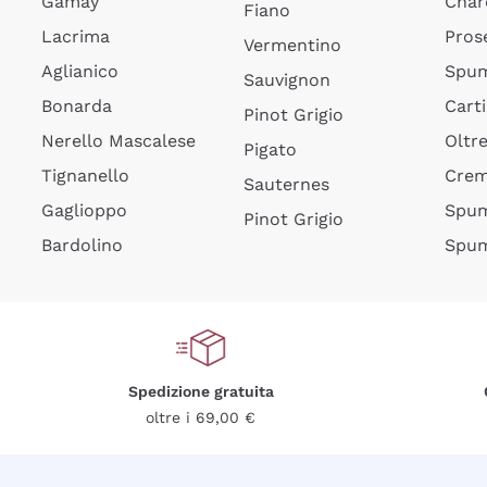
Gamay
Char
Fiano
Lacrima
Pros
Vermentino
Aglianico
Spum
Sauvignon
Bonarda
Cart
Pinot Grigio
Nerello Mascalese
Oltr
Pigato
Tignanello
Cre
Sauternes
Gaglioppo
Spum
Pinot Grigio
Bardolino
Spum
Spedizione gratuita
oltre i 69,00 €