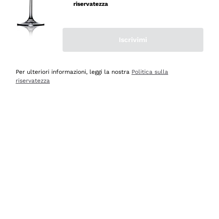
professionalità
riservatezza
Acquirente verificato
Iscrivimi
Ieri
Seri affidabili
Per ulteriori informazioni, leggi la nostra
Politica sulla
riservatezza
Acquirente verificato
Ieri
Il catalogo offre moltissime possibilità di scelta tra tanti
prodotti diversi e con un ampio range di prezzo. Le
indicazioni dei consulenti sono estremamente chiare e
conformi alle caratteristiche dei prodotti acquistati
Acquirente verificato