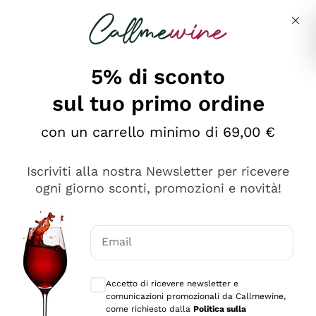
Salta al contenuto principale
Descrivi cosa stai cercando
5% di sconto
sul tuo primo ordine
Ottimo
con un carrello minimo di 69,00 €
4,5
/5
2.561
Iscriviti alla nostra Newsletter per ricevere
recensioni
ogni giorno sconti, promozioni e novità!
Le nostre recensioni a 4 e 5 stelle.
Clicca qui per leggerle tutte >
Email
Precedente
Successivo
Consensi opzionali per ricevere comunica
Accetto di ricevere newsletter e
Oggi
comunicazioni promozionali da Callmewine,
Acquisto semplice nelle modalità, gestito con rapidità e
come richiesto dalla
Politica sulla