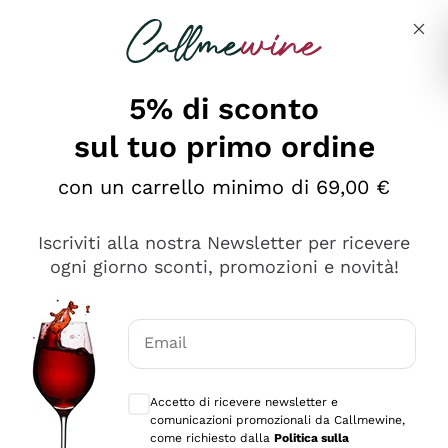
Salta al contenuto principale
Descrivi cosa stai cercando
5% di sconto
sul tuo primo ordine
Ottimo
con un carrello minimo di 69,00 €
4,5
/5
2.566
Iscriviti alla nostra Newsletter per ricevere
recensioni
ogni giorno sconti, promozioni e novità!
Le nostre recensioni a 4 e 5 stelle.
Clicca qui per leggerle tutte >
Email
Precedente
Successivo
Consensi opzionali per ricevere comunica
Accetto di ricevere newsletter e
Oggi
comunicazioni promozionali da Callmewine,
Ordine tutto ok, niente da dire a riguardo. Il sito in se
come richiesto dalla
Politica sulla