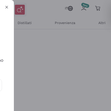
IT
Distillati
Provenienza
Altri
no
ioni e offerte personalizzate