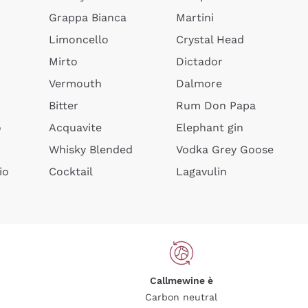
Grappa Bianca
Martini
Limoncello
Crystal Head
Mirto
Dictador
Vermouth
Dalmore
Bitter
Rum Don Papa
o
Acquavite
Elephant gin
Whisky Blended
Vodka Grey Goose
io
Cocktail
Lagavulin
Callmewine è
Carbon neutral