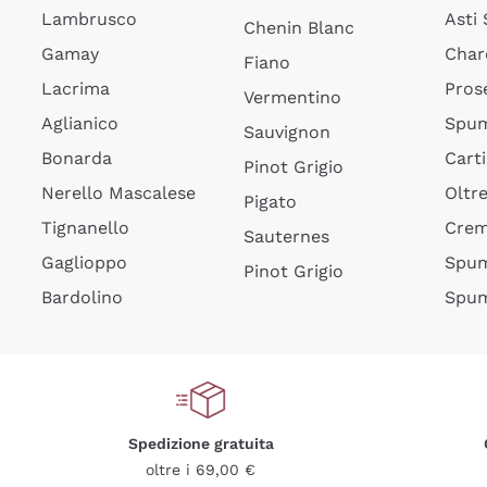
Lambrusco
Asti
Chenin Blanc
Gamay
Char
Fiano
Lacrima
Pros
Vermentino
Aglianico
Spum
Sauvignon
Bonarda
Cart
Pinot Grigio
Nerello Mascalese
Oltr
Pigato
Tignanello
Cre
Sauternes
Gaglioppo
Spum
Pinot Grigio
Bardolino
Spum
Spedizione gratuita
oltre i 69,00 €