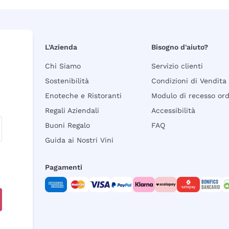
L'Azienda
Bisogno d'aiuto?
Chi Siamo
Servizio clienti
Sostenibilità
Condizioni di Vendita
Enoteche e Ristoranti
Modulo di recesso or
Regali Aziendali
Accessibilità
Buoni Regalo
FAQ
Guida ai Nostri Vini
Pagamenti