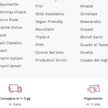
 Spumante
FIVI
Rinaldi
donnay Vivace
Stile Ossidativo
Ornellaia
ecco Rosé
Vegan Friendly
Mascarello
ante Dolce
Recoltant
Gosset
izze
Triple A
Biondi Santi
epò Classico
PIWI
Guado al Tass
mant
Donne del Vino
Divella
anti Italiani
Produttori Eroici
Casale del Gigl
anti Veneti
Consegna in 1-3 gg
Pagamento
in Italia
in 3 rate