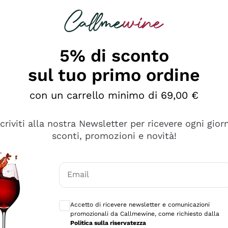
rcando
Champagne
Spumanti
Tutti i Vini
5% di sconto
sul tuo primo ordine
con un carrello minimo di 69,00 €
scriviti alla nostra Newsletter per ricevere ogni gior
sconti, promozioni e novità!
Email
Consensi opzionali per ricevere comunicaz
Accetto di ricevere newsletter e comunicazioni
promozionali da Callmewine, come richiesto dalla
e professionalità
Politica sulla riservatezza