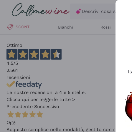
Salta al contenuto principale
Descrivi cosa stai ce
SCONTI
Bianchi
Rossi
Ottimo
4,5
/5
2.561
I
recensioni
Le nostre recensioni a 4 e 5 stelle.
Clicca qui per leggerle tutte >
Precedente
Successivo
Oggi
Acquisto semplice nelle modalità, gestito con rapidità 