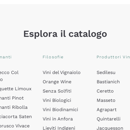
Esplora il catalogo
manti
Filosofie
Produttori Vin
ecco Col
Vini del Vignaiolo
Sedilesu
do
Orange Wine
Bastianich
quette Limoux
Senza Solfiti
Ceretto
anti Pinot
Vini Biologici
Masseto
anti Ribolla
Vini Biodinamici
Agrapart
ciacorta Saten
Vini in Anfora
Quintarelli
rusco Vivace
Lieviti Indigeni
Jacquesson