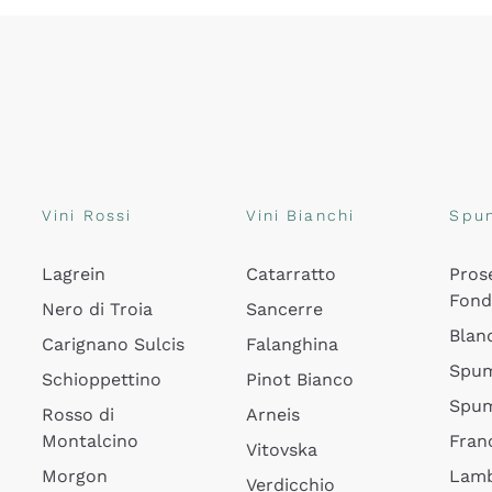
Vini Rossi
Vini Bianchi
Spu
Lagrein
Catarratto
Pros
Fon
Nero di Troia
Sancerre
Blan
Carignano Sulcis
Falanghina
Spum
Schioppettino
Pinot Bianco
Spum
Rosso di
Arneis
Montalcino
Fran
Vitovska
Morgon
Lamb
Verdicchio