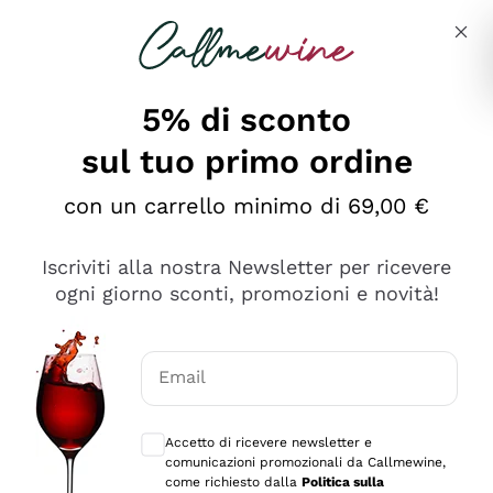
Salta al contenuto principale
Descrivi cosa stai cercando
5% di sconto
sul tuo primo ordine
Ottimo
con un carrello minimo di 69,00 €
4,5
/5
2.566
Iscriviti alla nostra Newsletter per ricevere
recensioni
ogni giorno sconti, promozioni e novità!
Le nostre recensioni a 4 e 5 stelle.
Clicca qui per leggerle tutte >
Email
Precedente
Successivo
Consensi opzionali per ricevere comunica
Accetto di ricevere newsletter e
Oggi
comunicazioni promozionali da Callmewine,
Ordine tutto ok, niente da dire a riguardo. Il sito in se
come richiesto dalla
Politica sulla