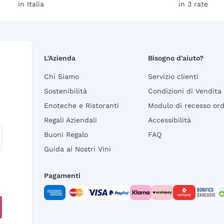
in Italia
in 3 rate
L'Azienda
Bisogno d'aiuto?
Chi Siamo
Servizio clienti
Sostenibilità
Condizioni di Vendita
Enoteche e Ristoranti
Modulo di recesso or
Regali Aziendali
Accessibilità
Buoni Regalo
FAQ
Guida ai Nostri Vini
Pagamenti