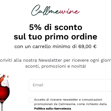
rcando
Champagne
Spumanti
Tutti i Vini
5% di sconto
sul tuo primo ordine
con un carrello minimo di 69,00 €
scriviti alla nostra Newsletter per ricevere ogni gior
sconti, promozioni e novità!
Email
Consensi opzionali per ricevere comunicaz
Accetto di ricevere newsletter e comunicazioni
promozionali da Callmewine, come richiesto dalla
se non è male ma secondo me ci sono alternative che hanno p
Politica sulla riservatezza