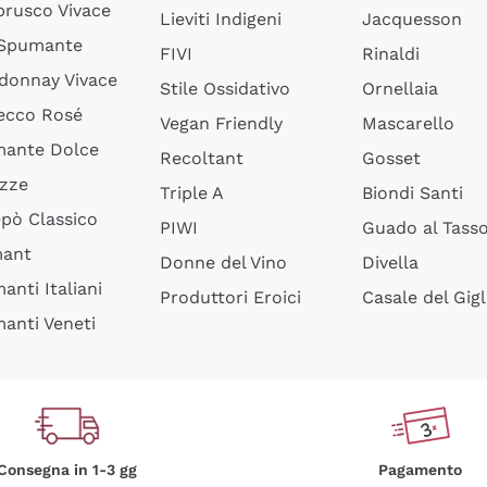
rusco Vivace
Lieviti Indigeni
Jacquesson
 Spumante
FIVI
Rinaldi
donnay Vivace
Stile Ossidativo
Ornellaia
ecco Rosé
Vegan Friendly
Mascarello
ante Dolce
Recoltant
Gosset
izze
Triple A
Biondi Santi
epò Classico
PIWI
Guado al Tass
mant
Donne del Vino
Divella
anti Italiani
Produttori Eroici
Casale del Gigl
anti Veneti
Consegna in 1-3 gg
Pagamento