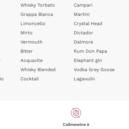
Whisky Torbato
Campari
Grappa Bianca
Martini
Limoncello
Crystal Head
Mirto
Dictador
Vermouth
Dalmore
Bitter
Rum Don Papa
o
Acquavite
Elephant gin
Whisky Blended
Vodka Grey Goose
io
Cocktail
Lagavulin
Callmewine è