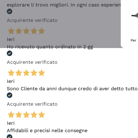
esplorare li trovo migliori. In ogni caso esperienza buo
Acquirente verificato
Ieri
Per 
Ho ricevuto quanto ordinato in 2 gg
Acquirente verificato
Ieri
Sono Cliente da anni dunque credo di aver detto tutto
Acquirente verificato
Ieri
Affidabili e precisi nelle consegne