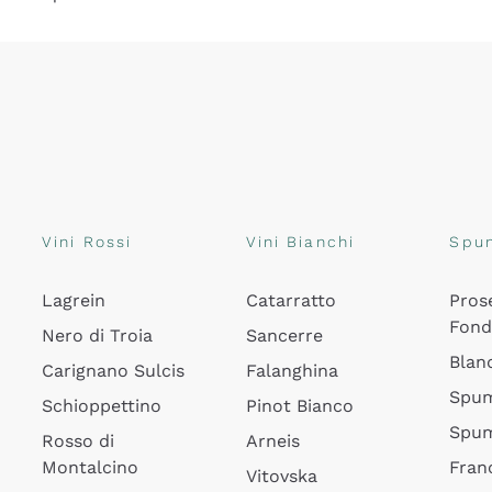
Vini Rossi
Vini Bianchi
Spu
Lagrein
Catarratto
Pros
Fon
Nero di Troia
Sancerre
Blan
Carignano Sulcis
Falanghina
Spum
Schioppettino
Pinot Bianco
Spum
Rosso di
Arneis
Montalcino
Fran
Vitovska