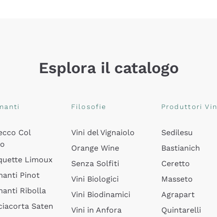
Esplora il catalogo
manti
Filosofie
Produttori Vin
ecco Col
Vini del Vignaiolo
Sedilesu
do
Orange Wine
Bastianich
quette Limoux
Senza Solfiti
Ceretto
anti Pinot
Vini Biologici
Masseto
anti Ribolla
Vini Biodinamici
Agrapart
ciacorta Saten
Vini in Anfora
Quintarelli