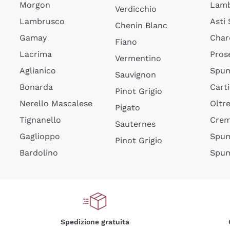
Morgon
Lamb
Verdicchio
Lambrusco
Asti
Chenin Blanc
Gamay
Char
Fiano
Lacrima
Pros
Vermentino
Aglianico
Spum
Sauvignon
Bonarda
Cart
Pinot Grigio
Nerello Mascalese
Oltr
Pigato
Tignanello
Cre
Sauternes
Gaglioppo
Spum
Pinot Grigio
Bardolino
Spum
Spedizione gratuita