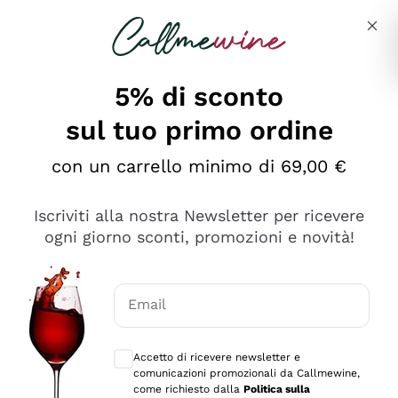
Salta al contenuto principale
Descrivi cosa stai cercando
5% di sconto
sul tuo primo ordine
Ottimo
con un carrello minimo di 69,00 €
4,5
/5
2.566
Iscriviti alla nostra Newsletter per ricevere
recensioni
ogni giorno sconti, promozioni e novità!
Le nostre recensioni a 4 e 5 stelle.
Clicca qui per leggerle tutte >
Email
Precedente
Successivo
Consensi opzionali per ricevere comunica
Accetto di ricevere newsletter e
Oggi
comunicazioni promozionali da Callmewine,
Ordine tutto ok, niente da dire a riguardo. Il sito in se
come richiesto dalla
Politica sulla