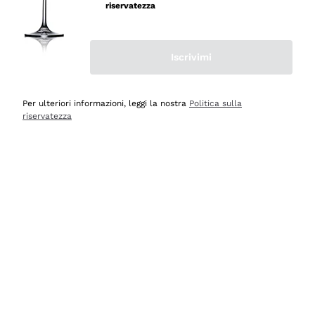
professionalità
riservatezza
Acquirente verificato
Iscrivimi
Ieri
Seri affidabili
Per ulteriori informazioni, leggi la nostra
Politica sulla
riservatezza
Acquirente verificato
Ieri
Il catalogo offre moltissime possibilità di scelta tra tanti
prodotti diversi e con un ampio range di prezzo. Le
indicazioni dei consulenti sono estremamente chiare e
conformi alle caratteristiche dei prodotti acquistati
Acquirente verificato