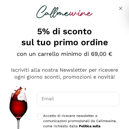
Salta al contenuto principale
Descrivi cosa stai cercando
5% di sconto
sul tuo primo ordine
Ottimo
con un carrello minimo di 69,00 €
4,5
/5
2.561
Iscriviti alla nostra Newsletter per ricevere
recensioni
ogni giorno sconti, promozioni e novità!
Le nostre recensioni a 4 e 5 stelle.
Clicca qui per leggerle tutte >
Email
Precedente
Successivo
Consensi opzionali per ricevere comunica
Accetto di ricevere newsletter e
Oggi
comunicazioni promozionali da Callmewine,
Acquisto semplice nelle modalità, gestito con rapidità e
come richiesto dalla
Politica sulla