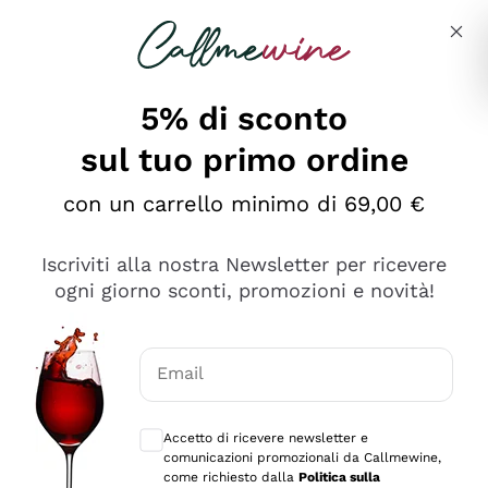
Salta al contenuto principale
Descrivi cosa stai cercando
5% di sconto
sul tuo primo ordine
Ottimo
con un carrello minimo di 69,00 €
4,5
/5
2.566
Iscriviti alla nostra Newsletter per ricevere
recensioni
ogni giorno sconti, promozioni e novità!
Le nostre recensioni a 4 e 5 stelle.
Clicca qui per leggerle tutte >
Email
Precedente
Successivo
Consensi opzionali per ricevere comunica
Accetto di ricevere newsletter e
Oggi
comunicazioni promozionali da Callmewine,
Ordine tutto ok, niente da dire a riguardo. Il sito in se
come richiesto dalla
Politica sulla