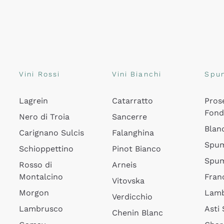
Vini Rossi
Vini Bianchi
Spu
Lagrein
Catarratto
Pros
Fon
Nero di Troia
Sancerre
Blan
Carignano Sulcis
Falanghina
Spum
Schioppettino
Pinot Bianco
Spum
Rosso di
Arneis
Montalcino
Fran
Vitovska
Morgon
Lamb
Verdicchio
Lambrusco
Asti
Chenin Blanc