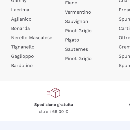
Gamay
Char
Fiano
Lacrima
Pros
Vermentino
Aglianico
Spum
Sauvignon
Bonarda
Cart
Pinot Grigio
Nerello Mascalese
Oltr
Pigato
Tignanello
Cre
Sauternes
Gaglioppo
Spum
Pinot Grigio
Bardolino
Spum
Spedizione gratuita
oltre i 69,00 €