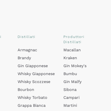
i
Distillati
Produttori
Distillati
Armagnac
Macallan
Brandy
Kraken
Gin Giapponese
Gin Mokey's
Whisky Giapponese
Bumbu
Whisky Scozzese
Gin Malfy
Bourbon
Sibona
Whisky Torbato
Campari
Grappa Bianca
Martini