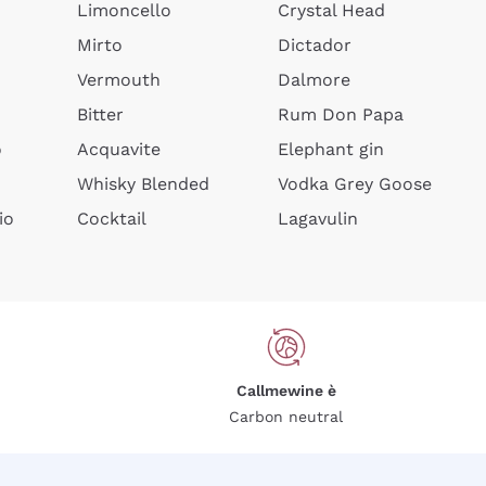
Limoncello
Crystal Head
Mirto
Dictador
Vermouth
Dalmore
Bitter
Rum Don Papa
o
Acquavite
Elephant gin
Whisky Blended
Vodka Grey Goose
io
Cocktail
Lagavulin
Callmewine è
Carbon neutral