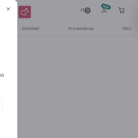
IT
Distillati
Provenienza
Altri
no
ioni e offerte personalizzate