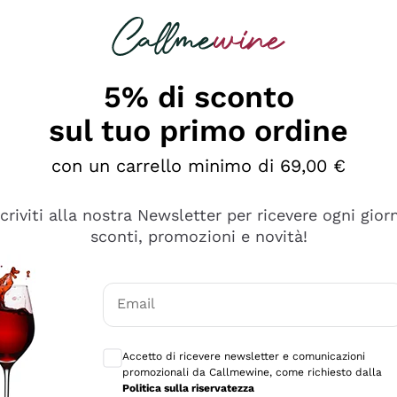
rcando
Champagne
Spumanti
Tutti i Vini
5% di sconto
sul tuo primo ordine
con un carrello minimo di 69,00 €
scriviti alla nostra Newsletter per ricevere ogni gior
sconti, promozioni e novità!
Email
Consensi opzionali per ricevere comunicaz
Accetto di ricevere newsletter e comunicazioni
promozionali da Callmewine, come richiesto dalla
sima
Politica sulla riservatezza