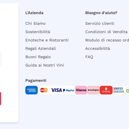
L'Azienda
Bisogno d'aiuto?
Chi Siamo
Servizio clienti
Sostenibilità
Condizioni di Vendita
Enoteche e Ristoranti
Modulo di recesso or
Regali Aziendali
Accessibilità
Buoni Regalo
FAQ
Guida ai Nostri Vini
Pagamenti