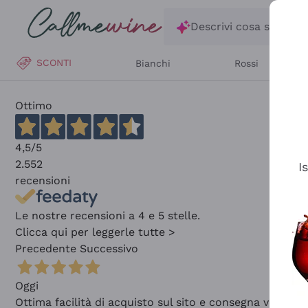
Salta al contenuto principale
Descrivi cosa stai ce
SCONTI
Bianchi
Rossi
Ottimo
4,5
/5
2.552
I
recensioni
Le nostre recensioni a 4 e 5 stelle.
Clicca qui per leggerle tutte >
Precedente
Successivo
Oggi
Ottima facilità di acquisto sul sito e consegna velocis