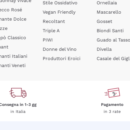
donnay Vivace
Stile Ossidativo
Ornellaia
ecco Rosé
Vegan Friendly
Mascarello
ante Dolce
Recoltant
Gosset
izze
Triple A
Biondi Santi
epò Classico
PIWI
Guado al Tass
mant
Donne del Vino
Divella
anti Italiani
Produttori Eroici
Casale del Gigl
anti Veneti
Consegna in 1-3 gg
Pagamento
in Italia
in 3 rate