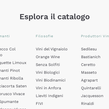
Esplora il catalogo
manti
Filosofie
Produttori Vin
ecco Col
Vini del Vignaiolo
Sedilesu
do
Orange Wine
Bastianich
quette Limoux
Senza Solfiti
Ceretto
anti Pinot
Vini Biologici
Masseto
anti Ribolla
Vini Biodinamici
Agrapart
ciacorta Saten
Vini in Anfora
Quintarelli
rusco Vivace
Lieviti Indigeni
Jacquesson
 Spumante
FIVI
Rinaldi