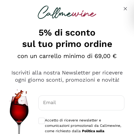
Salta al contenuto principale
Descrivi cosa stai cercando
5% di sconto
sul tuo primo ordine
Ottimo
con un carrello minimo di 69,00 €
4,5
/5
2.566
Iscriviti alla nostra Newsletter per ricevere
recensioni
ogni giorno sconti, promozioni e novità!
Le nostre recensioni a 4 e 5 stelle.
Clicca qui per leggerle tutte >
Email
Precedente
Successivo
Consensi opzionali per ricevere comunica
Accetto di ricevere newsletter e
Ieri
comunicazioni promozionali da Callmewine,
Ordine tutto ok, niente da dire a riguardo. Il sito in se
come richiesto dalla
Politica sulla